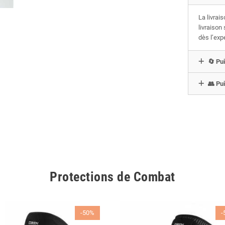
La livrai
livraison
dès l’exp
🔄 Pui
👥 Pui
Protections de Combat
-50%
-