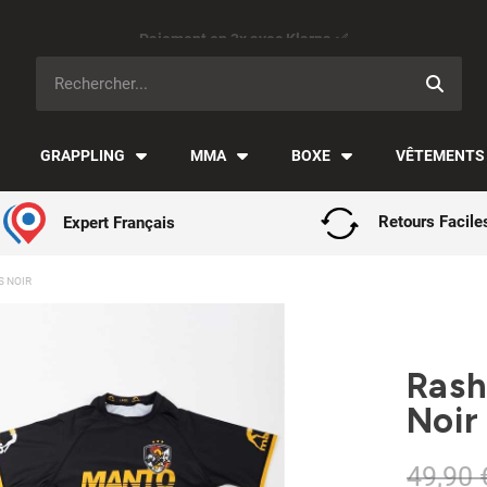
Paiement en 3x avec Klarna ✅
GRAPPLING
MMA
BOXE
VÊTEMENTS
Expert Français
Retours Facile
 NOIR
Rash
Noir
49,90 