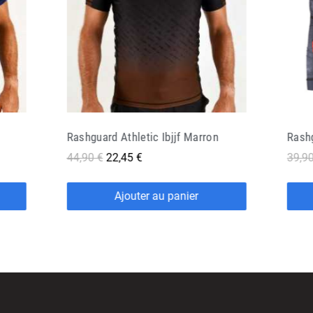
Rashguard Manto Altia
39,90 €
19,95 €
44,90
Ajouter au panier