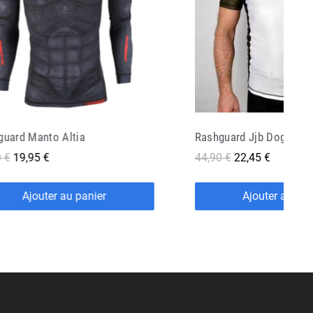
Rashguard Jjb Doguera Compétiteur Marron Ibjjf
Rash Guard Tfw The Zo
 €
22,45 €
53,90 €
21,56 €
Ajouter au panier
Ajouter au pan