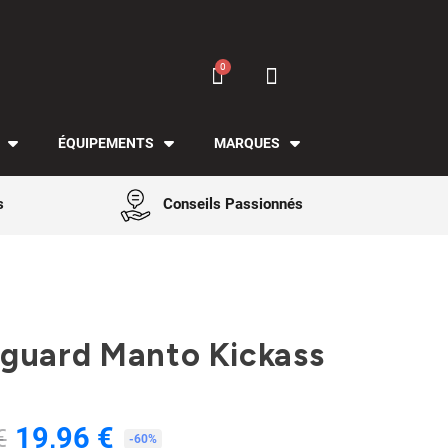
ÉQUIPEMENTS
MARQUES
s
Conseils Passionnés
guard Manto Kickass
19,96 €
€
TTC
-60%