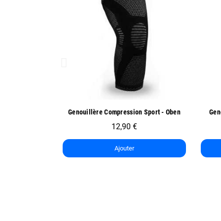
ide
Aperçu rapide
n Sport - Oben
Genoullière de Sport Exo One - Oben
14,90 €
7,45 €
Ajouter