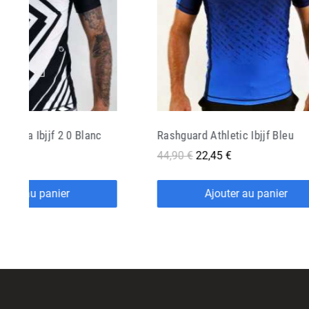
hletic Ibjjf Bleu
Rashguard Athletic Ibjjf Marron
5 €
44,90 €
22,45 €
outer au panier
Ajouter au panier