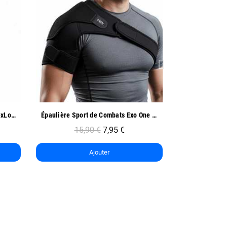
Aperçu rapide
Ap
Épaulière Sport de Combats Exo One - Oben
Coudière de Compression Sport - Oben
9,90 €
4,95 €
12
Ajouter