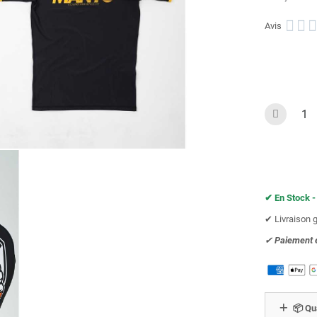



Avis
✔︎ En Stock -
✔︎ Livraison 
✔︎
Paiement 
📦 Qu