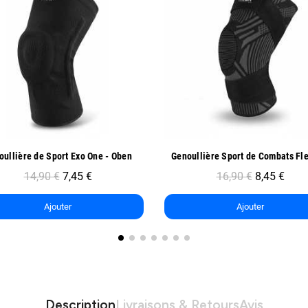
Aperçu rapide
Aperçu rapide
Genoullière Sport de Combats FlexLock - Oben
16,90 €
8,45 €
15,90 €
7,95 €
Ajouter
Ajouter
Description
Livraisons & Retours
Avis