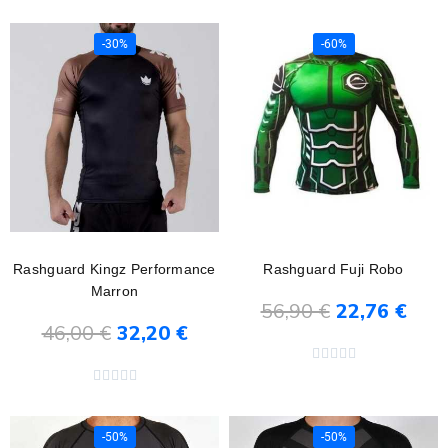
-30%
-60%
Rashguard Kingz Performance
Rashguard Fuji Robo
Marron
56,90 €
22,76 €
46,00 €
32,20 €
Ajouter au panier
Ajouter au panier










-50%
-50%