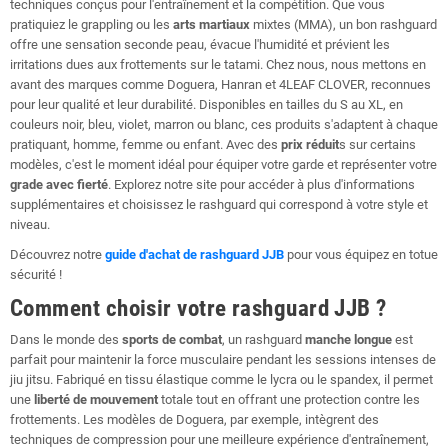
techniques conçus pour l'entraînement et la compétition. Que vous
pratiquiez le grappling ou les
arts martiaux
mixtes (MMA), un bon rashguard
offre une sensation seconde peau, évacue l'humidité et prévient les
irritations dues aux frottements sur le tatami. Chez nous, nous mettons en
avant des marques comme Doguera, Hanran et 4LEAF CLOVER, reconnues
pour leur qualité et leur durabilité. Disponibles en tailles du S au XL, en
couleurs noir, bleu, violet, marron ou blanc, ces produits s'adaptent à chaque
pratiquant, homme, femme ou enfant. Avec des
prix réduit
s sur certains
modèles, c'est le moment idéal pour équiper votre garde et représenter votre
grade avec fierté
. Explorez notre site pour accéder à plus d'informations
supplémentaires et choisissez le rashguard qui correspond à votre style et
niveau.
Découvrez notre
guide d'achat de rashguard JJB
pour vous équipez en totue
sécurité !
Comment choisir votre rashguard JJB ?
Dans le monde des
sports de combat
, un rashguard
manche longue
est
parfait pour maintenir la force musculaire pendant les sessions intenses de
jiu jitsu. Fabriqué en tissu élastique comme le lycra ou le spandex, il permet
une
liberté de mouvement
totale tout en offrant une protection contre les
frottements. Les modèles de Doguera, par exemple, intègrent des
techniques de compression pour une meilleure expérience d'entraînement,