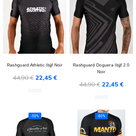
Rashguard Athletic Ibjjf Noir
Rashguard Doguera Ibjjf 2 0
Noir
44,90 €
22,45 €
44,90 €
22,45 €
Ajouter au panier
Ajouter au panier










-50%
-60%