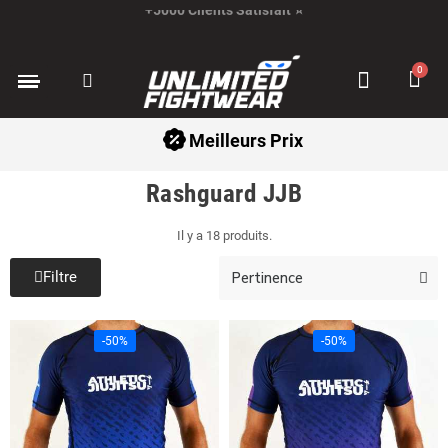
Paiement en 3x avec Klarna ✅
Retours Faciles
Rashguard JJB
Il y a 18 produits.
Filtre
-50%
-50%