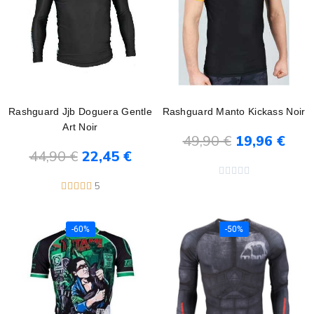
Rashguard Jjb Doguera Gentle
Rashguard Manto Kickass Noir
Art Noir
49,90 €
19,96 €
44,90 €
22,45 €
Ajouter au panier
Ajouter au panier





5





-60%
-50%