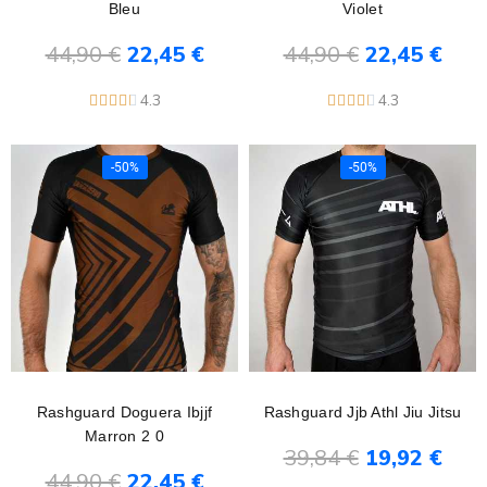
Bleu
Violet
44,90 €
22,45 €
44,90 €
22,45 €
Ajouter au panier
Ajouter au panier
4.3
4.3










-50%
-50%
Rashguard Doguera Ibjjf
Rashguard Jjb Athl Jiu Jitsu
Marron 2 0
39,84 €
19,92 €
44,90 €
22,45 €
Ajouter au panier