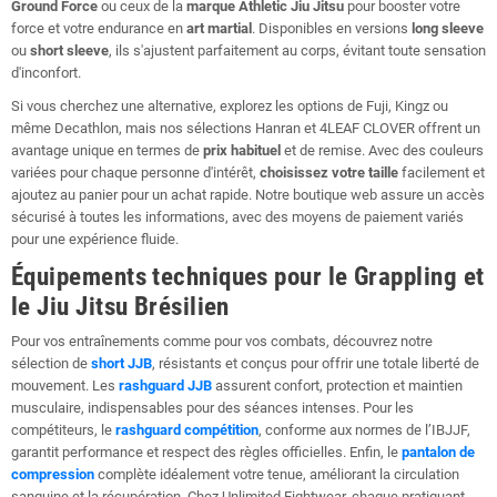
Ground Force
ou ceux de la
marque Athletic Jiu Jitsu
pour booster votre
force et votre endurance en
art martial
. Disponibles en versions
long sleeve
ou
short sleeve
, ils s'ajustent parfaitement au corps, évitant toute sensation
d'inconfort.
Si vous cherchez une alternative, explorez les options de Fuji, Kingz ou
même Decathlon, mais nos sélections Hanran et 4LEAF CLOVER offrent un
avantage unique en termes de
prix habituel
et de remise. Avec des couleurs
variées pour chaque personne d'intérêt,
choisissez votre taille
facilement et
ajoutez au panier pour un achat rapide. Notre boutique web assure un accès
sécurisé à toutes les informations, avec des moyens de paiement variés
pour une expérience fluide.
Équipements techniques pour le Grappling et
le Jiu Jitsu Brésilien
Pour vos entraînements comme pour vos combats, découvrez notre
sélection de
short JJB
, résistants et conçus pour offrir une totale liberté de
mouvement. Les
rashguard JJB
assurent confort, protection et maintien
musculaire, indispensables pour des séances intenses. Pour les
compétiteurs, le
rashguard compétition
, conforme aux normes de l’IBJJF,
garantit performance et respect des règles officielles. Enfin, le
pantalon de
compression
complète idéalement votre tenue, améliorant la circulation
sanguine et la récupération. Chez Unlimited Fightwear, chaque pratiquant