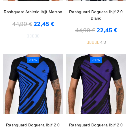
Rashguard Athletic Ibjjf Marron
Rashguard Doguera Ibjjf 2 0
Blanc
44,90 €
22,45 €
44,90 €
22,45 €
Ajouter au panier
Ajouter au panier





4.8





-50%
-50%
Rashguard Doguera Ibjjf 2 0
Rashguard Doguera Ibjjf 2 0