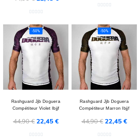
Ajouter au panier










-50%
-50%
Rashguard Jjb Doguera
Rashguard Jjb Doguera
Compétiteur Violet Ibjjf
Compétiteur Marron Ibjjf
44,90 €
22,45 €
44,90 €
22,45 €
Ajouter au panier
Ajouter au panier









