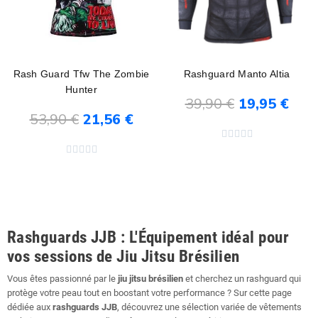
Rash Guard Tfw The Zombie
Rashguard Manto Altia
Hunter
39,90 €
19,95 €
53,90 €
21,56 €
Ajouter au panier
Ajouter au panier










Rashguards JJB : L'Équipement idéal pour
vos sessions de Jiu Jitsu Brésilien
Vous êtes passionné par le
jiu jitsu brésilien
et cherchez un rashguard qui
protège votre peau tout en boostant votre performance ? Sur cette page
dédiée aux
rashguards JJB
, découvrez une sélection variée de vêtements