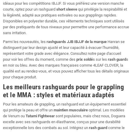
idéaux pour les compétitions IBJJF. Si vous préférez une version manche
courte, optez pour un rashguard
short sleeve
qui privilégie la respirabilité et
la légèreté, adapté aux pratiques estivales ou aux grapplings rapides.
Disponibles en polyester durable, ces vêtements techniques sont utilisés
par des pratiquants de tous niveaux pour permettre une performance accrue
sans irritation.
Parmi les nouveautés, les
rashguards JJB
IBJJF de la marque
Hanran se
distinguent par leur design ajusté et leur capacité à évacuer l'humidité,
représentant votre grade avec élégance. Consultez notre page d'accueil
pour voir les offres du moment, comme des
prix soldé
s sur les
rash guard
s
en noir ou bleu. Avec des marques françaises comme 4LEAF CLOVER, la
qualité est au rendez-vous, et vous pouvez afficher tous les détails originaux
pour chaque produit.
Les meilleurs rashguards pour le grappling
et le MMA : styles et matériaux adaptés
Pour les amateurs de grappling, un rashguard est un équipement essentiel
qui protège la peau et offre un
maintien musculaire
optimal. Les modèles
de Venum ou
Tatami Fightwear
sont populaires, mais chez nous, Doguera
excelle avec ses rashguards en élasthanne, conçus pour une durabilité
exceptionnelle lors des combats au sol. Intégrez un
rash guard
comme le