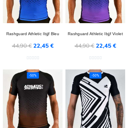
Rashguard Athletic Ibjjf Bleu
Rashguard Athletic Ibjjf Violet
44,90 €
22,45 €
44,90 €
22,45 €
Ajouter au panier
Ajouter au panier










-50%
-50%