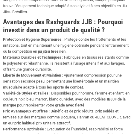
trouve l’équipement technique adapté à son style et à ses objectifs en Jiu
Jitsu Brésilien.
Avantages des Rashguards JJB : Pourquoi
investir dans un produit de qualité ?
Protection et Hygiène Supérieures
: Protège contre les frottements et les
irritations, tout en maintenant une hygiène optimale pendant l'entraînement
ou la compétition en
jiu jitsu brésilien
.
Matériaux Durables et Techniques
: Fabriqués en tissus résistants comme
le polyester et l'élasthanne, ils résistent à l'usage intensif et aux lavages,
offrant une grande durabilité.
Liberté de Mouvement
et Maintien
: Ajustement compression pour une
sensation seconde peau, permettant une liberté totale et un
maintien
musculaire
adapté à tous les
sports de combat
.
Variété de Styles et Tailles
: Disponibles pour homme, femme et enfant, en
couleurs noir, bleu, marron, blanc ou violet, avec des modèles
IBJJF de la
marque
pour représenter votre
grade avec fierté
.
Prix Avantageux et Offres
: Bénéficiez de
prix réduit
s,
prix soldé
s et
remises sur des marques comme Doguera, Hanran ou 4LEAF CLOVER, avec
un eur
prix habituel
prix unitaire attractif.
Performance Optimisée
: Évacuation de l'humidité, respirabilité et force