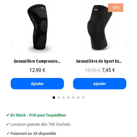
-50%
Aperçu rapide
Aperçu rapide
Genouillère Compression Sport - Oben
Genoullière de Sport Exo One - Oben
12,90 €
14,90 €
7,45 €
Ajouter
Ajouter
✔︎ En Stock - Prêt pour l'expédition
✔︎ Livraison gratuite dès 70€ d'achats
✔︎
Paiement en 3X
disponible