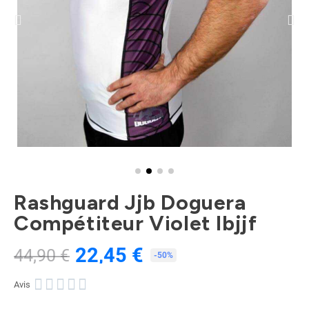
Rashguard Jjb Doguera
Compétiteur Violet Ibjjf
22,45 €
44,90 €
TTC
-50%





Avis