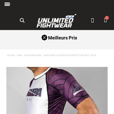
Paiement en 3x avec Klarna ✅
Meilleurs Prix
ACCUEIL
MMA
RASHGUARD MMA
RASHGUARD JJB DOGUERA COMPÉTITEUR VIOLET IBJJF