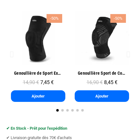
-50%
-50%
Aperçu rapide
Aperçu rapide
Genoullière de Sport Exo One - Oben
Genoullière Sport de Combats FlexLock - Oben
14,90 €
7,45 €
16,90 €
8,45 €
Ajouter
Ajouter
✔︎ En Stock - Prêt pour l'expédition
✔︎ Livraison gratuite dès 70€ d'achats