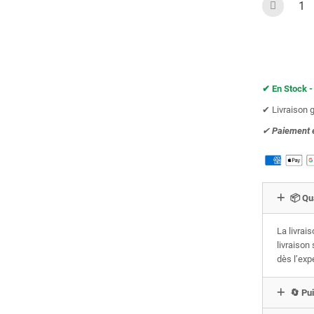
✔︎ En Stock -
✔︎ Livraison 
✔︎
Paiement 
📦 Qu
La livrai
livraison
dès l’exp
🔄 Pui