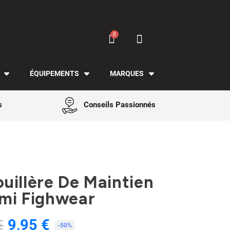
ÉQUIPEMENTS
MARQUES
s
Conseils Passionnés
uillère De Maintien
mi Fighwear
9,95 €
€
TTC
-50%