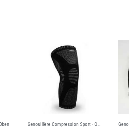
Genouillère Compression Sport - Oben
Genouillère Doguera Never Out Noir
Genou