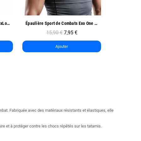
Aperçu rapide
Ap
Épaulière Sport de Combats Exo One - Oben
Coudière de Compression Sport - Oben
9,90 €
4,95 €
12
Ajouter
ombat. Fabriquée avec des matériaux résistants et élastiques, elle
re et à protéger contre les chocs répétés sur les tatamis.