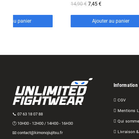
 €
12,90 €
outer au panier
Ajouter au panier
Information
CGV
Mentions 
📞 07 63 18 07 88
Qui somme
🕐 10H00 - 12H00 / 14H00 - 16H30
Livraison 
📧 contact@kimonojiujitsu.fr