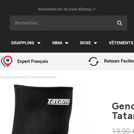
Paiement en 3x avec Klarna ✅
GRAPPLING
MMA
BOXE
VÊTEMENTS
Expert Français
Retours Facile
ILLÈRE DE MAINTIEN TATAMI FIGHWEAR
Geno
Tata
19,90 