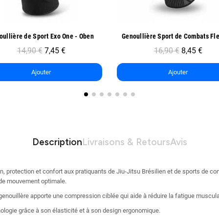
Aperçu rapide
Aperçu rapide
Genoullière Sport de Combats FlexLock - Oben
16,90 €
8,45 €
15,90 €
7,95 €
Ajouter
Ajouter
Description
Livraisons & Retours
Avis
n, protection et confort aux pratiquants de Jiu-Jitsu Brésilien et de sports de c
té de mouvement optimale.
enouillère apporte une compression ciblée qui aide à réduire la fatigue musculai
hologie grâce à son élasticité et à son design ergonomique.