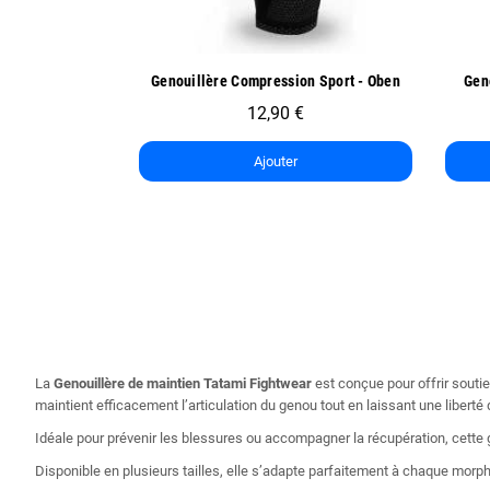
ide
Aperçu rapide
n Sport - Oben
Genoullière de Sport Exo One - Oben
14,90 €
7,45 €
Ajouter
La
Genouillère de maintien Tatami Fightwear
est conçue pour offrir soutie
maintient efficacement l’articulation du genou tout en laissant une liber
Idéale pour prévenir les blessures ou accompagner la récupération, cette g
Disponible en plusieurs tailles, elle s’adapte parfaitement à chaque morp