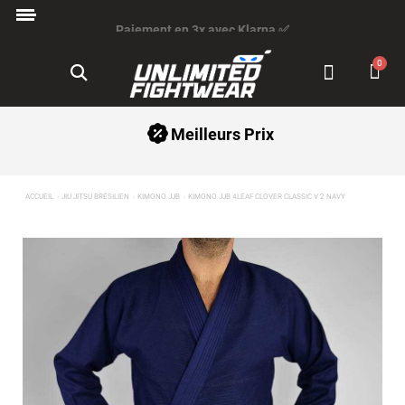
Paiement en 3x avec Klarna ✅
Meilleurs Prix
ACCUEIL
JIU JITSU BRÉSILIEN
KIMONO JJB
KIMONO JJB 4LEAF CLOVER CLASSIC V 2 NAVY