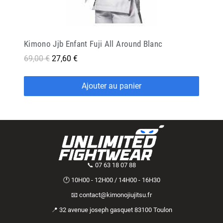
Kimono Jjb Enfant Fuji All Around Blanc
69,00 €
27,60 €
Ajouter au panier
📞 07 63 18 07 88
🕐 10H00 - 12H00 / 14H00 - 16H30
📧 contact@kimonojiujitsu.fr
📍 32 avenue joseph gasquet 83100 Toulon