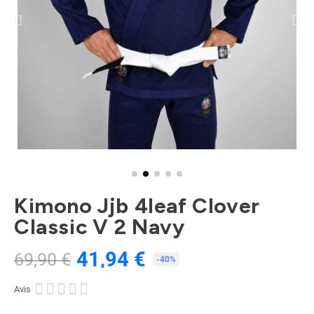
Kimono Jjb 4leaf Clover
Classic V 2 Navy
41,94 €
69,90 €
TTC
-40%





Avis