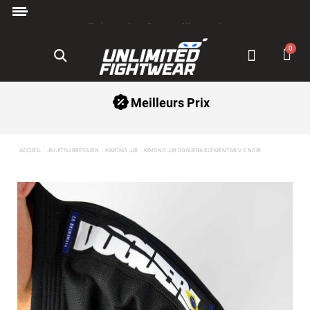
Paiement en 3x avec Klarna ✅
Meilleurs Prix
ACCUEIL
JIU JITSU BRÉSILIEN
KIMONO JJB
KIMONO JJB DOGUERA ELEMENTAR V 2 NOIR