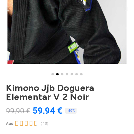
Kimono Jjb Doguera
Elementar V 2 Noir
59,94 €
99,90 €
TTC
-40%





Avis
( 10)