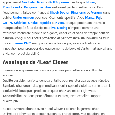
apprécieront
Aesthetic
,
Krän
ou
Roll Supreme
, tandis que
Honor
,
Prismbrand
et
Progress Jiu Jitsu
séduisent par leur authenticité. Pour
l’équipement, faites confiance à
Shock Doctor
,
Ringhorns
ou
Venum
, sans
oublier
Under Armour
pour ses vêtements sportifs. Avec
Manto
,
Fuji
,
GR1PS Athletics
,
Choke Republic
et
KVRA
, chaque pratiquant trouve la
marque adaptée à sa discipline.
Rival Boxing
s’impose comme une
référence mondiale grâce à ses gants, casques et sacs de frappe haut de
gamme, conçus pour offrir protection et performance aux boxeurs de tout
niveau.
Leone 1947
, marque italienne historique, associe tradition et
innovation pour proposer des équipements de boxe et d’arts martiaux alliant
style, confort et durabilité.
Avantages de 4Leaf Clover
Innovation ergonomique
: coupes précises pour adhérence et fluidité
accrue.
Qualité durable
: renforts genoux et taille pour résister aux usages répétés.
Symbole chanceux
: designs motivants qui inspirent victoires sur le tatami.
Exclusivité boutique
: produits uniques chez Unlimited Fightwear.
Accessibilité
: options pour débutants et pros, avec excellent rapport
qualité-prix.
Saisissez votre chance avec 4Leaf Clover. Explorez la gamme chez
Unlimited Fightwear et ajoutez au panier. Transformez vos sessions en