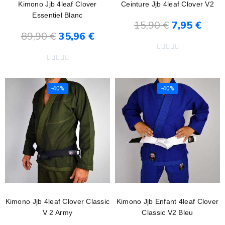
Kimono Jjb 4leaf Clover
Ceinture Jjb 4leaf Clover V2
Essentiel Blanc
15,90 €
7,95 €
89,90 €
35,96 €
Ajouter au panier
Ajouter au panier










-40%
-40%
Kimono Jjb 4leaf Clover Classic
Kimono Jjb Enfant 4leaf Clover
V 2 Army
Classic V2 Bleu