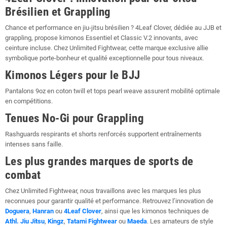
Brésilien et Grappling
Chance et performance en jiu-jitsu brésilien ? 4Leaf Clover, dédiée au JJB et
grappling, propose kimonos Essentiel et Classic V.2 innovants, avec
ceinture incluse. Chez Unlimited Fightwear, cette marque exclusive allie
symbolique porte-bonheur et qualité exceptionnelle pour tous niveaux.
Kimonos Légers pour le BJJ
Pantalons 9oz en coton twill et tops pearl weave assurent mobilité optimale
en compétitions.
Tenues No-Gi pour Grappling
Rashguards respirants et shorts renforcés supportent entraînements
intenses sans faille.
Les plus grandes marques de sports de
combat
Chez Unlimited Fightwear, nous travaillons avec les marques les plus
reconnues pour garantir qualité et performance. Retrouvez l’innovation de
Doguera
,
Hanran
ou
4Leaf Clover
, ainsi que les kimonos techniques de
Athl. Jiu Jitsu
,
Kingz
,
Tatami Fightwear
ou
Maeda
. Les amateurs de style