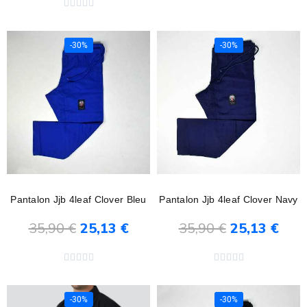





-30%
-30%
Pantalon Jjb 4leaf Clover Bleu
Pantalon Jjb 4leaf Clover Navy
35,90 €
25,13 €
35,90 €
25,13 €
Ajouter au panier
Ajouter au panier










-30%
-30%