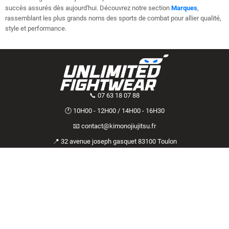
succès assurés dès aujourd'hui. Découvrez notre section
Marques
,
rassemblant les plus grands noms des sports de combat pour allier qualité,
style et performance.
📞 07 63 18 07 88
🕐 10H00 - 12H00 / 14H00 - 16H30
📧 contact@kimonojiujitsu.fr
📍 32 avenue joseph gasquet 83100 Toulon
Français
Information
Besoin d'aide ?
Mentions Légales
CGV
Retouner ma commande ?
Qui sommes-nous ?
Contact
Plan du site
Livraison & Retour