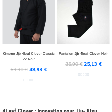
Kimono Jjb 4leaf Clover Classic
Pantalon Jjb 4leaf Clover Noir
V2 Noir
35,90 €
25,13 €
69,90 €
48,93 €
Ajouter au panier
Ajouter au panier










4Leaf Clover : Innovation pour Jiu-Jitsu