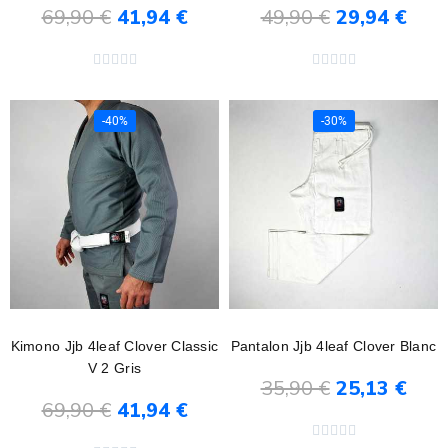
69,90 €
41,94 €
49,90 €
29,94 €
Ajouter au panier
Ajouter au panier










-40%
-30%
Kimono Jjb 4leaf Clover Classic
Pantalon Jjb 4leaf Clover Blanc
V 2 Gris
35,90 €
25,13 €
69,90 €
41,94 €
Ajouter au panier
Ajouter au panier




