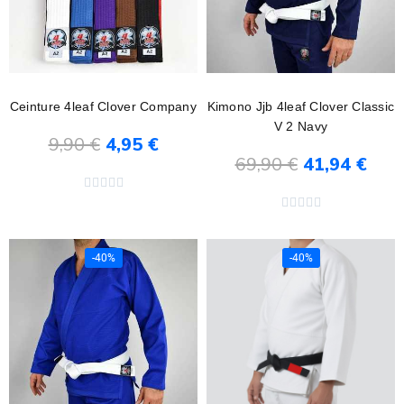
Ceinture 4leaf Clover Company
Kimono Jjb 4leaf Clover Classic
V 2 Navy
9,90 €
4,95 €
69,90 €
41,94 €
Ajouter au panier
Ajouter au panier










-40%
-40%