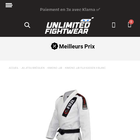
Paiement en 3x avec Klarna ✅
Meilleurs Prix
ACCUEIL
JIU JITSU BRÉSILIEN
KIMONO JJB
KIMONO JJB FUJI KASSEN II BLANC