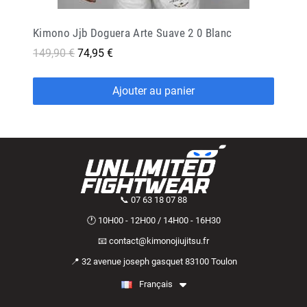
Kimono Jjb Doguera Arte Suave 2 0 Blanc
149,90 €
74,95 €
Ajouter au panier
📞 07 63 18 07 88
🕐 10H00 - 12H00 / 14H00 - 16H30
📧 contact@kimonojiujitsu.fr
📍 32 avenue joseph gasquet 83100 Toulon
Français