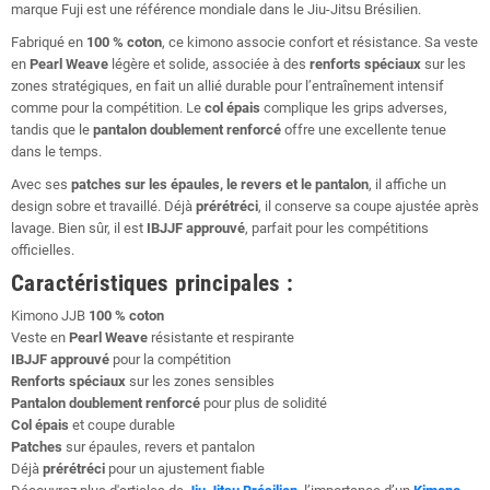
marque Fuji est une référence mondiale dans le Jiu-Jitsu Brésilien.
Fabriqué en
100 % coton
, ce kimono associe confort et résistance. Sa veste
en
Pearl Weave
légère et solide, associée à des
renforts spéciaux
sur les
zones stratégiques, en fait un allié durable pour l’entraînement intensif
comme pour la compétition. Le
col épais
complique les grips adverses,
tandis que le
pantalon doublement renforcé
offre une excellente tenue
dans le temps.
Avec ses
patches sur les épaules, le revers et le pantalon
, il affiche un
design sobre et travaillé. Déjà
prérétréci
, il conserve sa coupe ajustée après
lavage. Bien sûr, il est
IBJJF approuvé
, parfait pour les compétitions
officielles.
Caractéristiques principales :
Kimono JJB
100 % coton
Veste en
Pearl Weave
résistante et respirante
IBJJF approuvé
pour la compétition
Renforts spéciaux
sur les zones sensibles
Pantalon doublement renforcé
pour plus de solidité
Col épais
et coupe durable
Patches
sur épaules, revers et pantalon
Déjà
prérétréci
pour un ajustement fiable