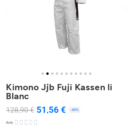
Kimono Jjb Fuji Kassen Ii
Blanc
51,56 €
128,90 €
TTC
-60%





Avis