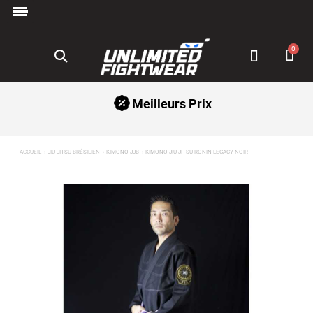
Paiement en 3x avec Klarna ✅
Meilleurs Prix
ACCUEIL
JIU JITSU BRÉSILIEN
KIMONO JJB
KIMONO JIU JITSU RONIN LEGACY NOIR