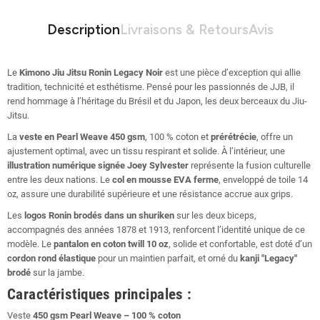
Description
Livraisons & Retours
Avis
Le
Kimono Jiu Jitsu Ronin Legacy Noir
est une pièce d’exception qui allie
tradition, technicité et esthétisme. Pensé pour les passionnés de JJB, il
rend hommage à l’héritage du Brésil et du Japon, les deux berceaux du Jiu-
Jitsu.
La
veste en Pearl Weave 450 gsm
, 100 % coton et
prérétrécie
, offre un
ajustement optimal, avec un tissu respirant et solide. À l’intérieur, une
illustration numérique signée Joey Sylvester
représente la fusion culturelle
entre les deux nations. Le
col en mousse EVA ferme
, enveloppé de toile 14
oz, assure une durabilité supérieure et une résistance accrue aux grips.
Les
logos Ronin brodés dans un shuriken
sur les deux biceps,
accompagnés des années 1878 et 1913, renforcent l’identité unique de ce
modèle. Le
pantalon en coton twill 10 oz
, solide et confortable, est doté d’un
cordon rond élastique
pour un maintien parfait, et orné du
kanji "Legacy"
brodé
sur la jambe.
Caractéristiques principales :
Veste
450 gsm Pearl Weave – 100 % coton