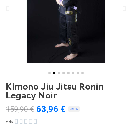
Kimono Jiu Jitsu Ronin
Legacy Noir
63,96 €
159,90 €
TTC
-60%





Avis