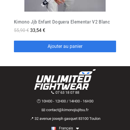
Kimono Jjb Enfant Doguera Elementar V2 Blanc
55,90 €
33,54 €
Ajouter au panier
📞 07 63 18 07 88
🕐 10H00 - 12H00 / 14H00 - 16H30
📧 contact@kimonojiujitsu.fr
📍 32 avenue joseph gasquet 83100 Toulon
Français