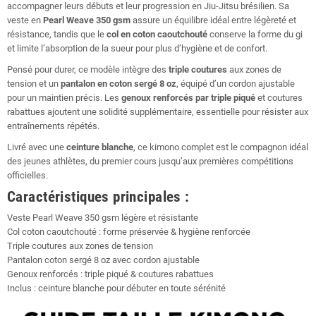
accompagner leurs débuts et leur progression en Jiu-Jitsu brésilien. Sa
veste en
Pearl Weave 350 gsm
assure un équilibre idéal entre légèreté et
résistance, tandis que le
col en coton caoutchouté
conserve la forme du gi
et limite l’absorption de la sueur pour plus d’hygiène et de confort.
Pensé pour durer, ce modèle intègre des
triple coutures
aux zones de
tension et un
pantalon en coton sergé 8 oz
, équipé d’un cordon ajustable
pour un maintien précis. Les
genoux renforcés par triple piqué
et coutures
rabattues ajoutent une solidité supplémentaire, essentielle pour résister aux
entraînements répétés.
Livré avec une
ceinture blanche
, ce kimono complet est le compagnon idéal
des jeunes athlètes, du premier cours jusqu’aux premières compétitions
officielles.
Caractéristiques principales :
Veste Pearl Weave 350 gsm légère et résistante
Col coton caoutchouté : forme préservée & hygiène renforcée
Triple coutures aux zones de tension
Pantalon coton sergé 8 oz avec cordon ajustable
Genoux renforcés : triple piqué & coutures rabattues
Inclus : ceinture blanche pour débuter en toute sérénité