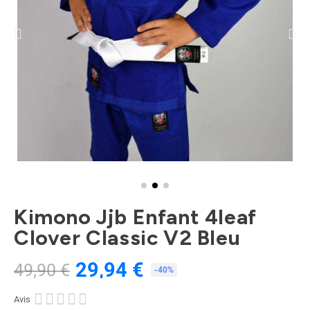
Kimono Jjb Enfant 4leaf
Clover Classic V2 Bleu
29,94 €
49,90 €
TTC
-40%





Avis