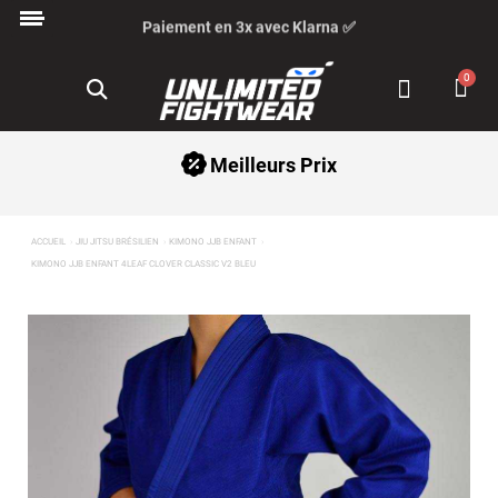
Paiement en 3x avec Klarna ✅
Meilleurs Prix
ACCUEIL
JIU JITSU BRÉSILIEN
KIMONO JJB ENFANT
KIMONO JJB ENFANT 4LEAF CLOVER CLASSIC V2 BLEU