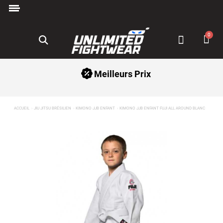
Paiement en 3x avec Klarna ✅
Meilleurs Prix
ACCUEIL
JIU JITSU BRÉSILIEN
KIMONO JJB ENFANT
KIMONO JJB ENFANT FUJI ALL AROUND BLANC