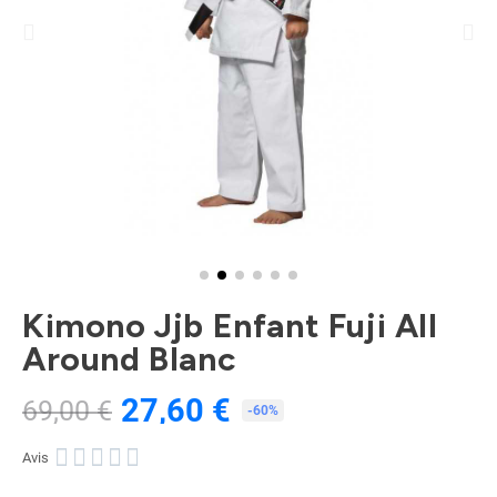
Kimono Jjb Enfant Fuji All
Around Blanc
27,60 €
69,00 €
TTC
-60%





Avis