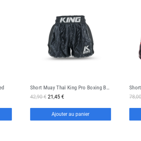
Short Muay Thaï King Pro Boxing Bangkok 1
Short Muay Thai Twins KABUKI
78,00 €
39,00 €
42,90
Ajouter au panier