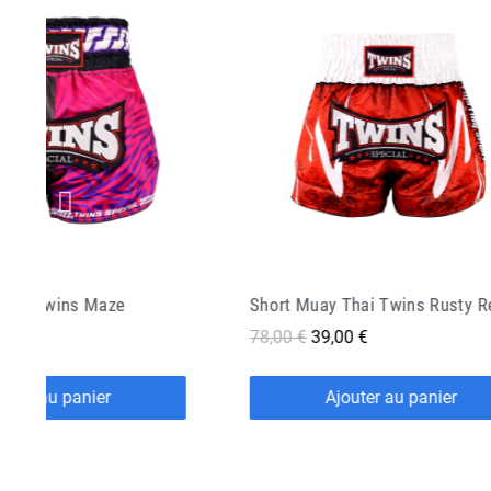
Thai Twins Rusty Red
0 €
42,90 €
21,45 €
outer au panier
Ajouter au panier