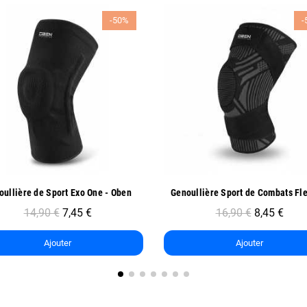
-50%
-
Aperçu rapide
Aperçu rapide
Genoullière Sport de Combats FlexLock - Oben
16,90 €
8,45 €
15,90 €
7,95 €
Ajouter
Ajouter