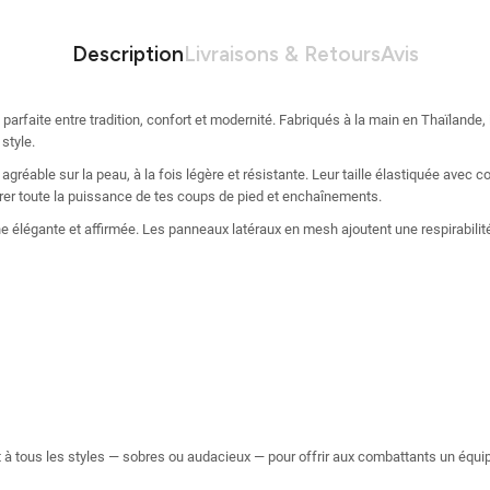
Description
Livraisons & Retours
Avis
 parfaite entre tradition, confort et modernité. Fabriqués à la main en Thaïlande,
style.
gréable sur la peau, à la fois légère et résistante. Leur taille élastiquée avec 
érer toute la puissance de tes coups de pied et enchaînements.
he élégante et affirmée. Les panneaux latéraux en mesh ajoutent une respirabil
t à tous les styles — sobres ou audacieux — pour offrir aux combattants un éq