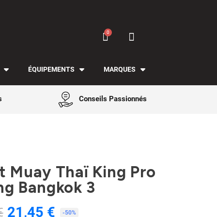
ÉQUIPEMENTS
MARQUES
s
Conseils Passionnés
t Muay Thaï King Pro
ng Bangkok 3
21,45 €
€
TTC
-50%