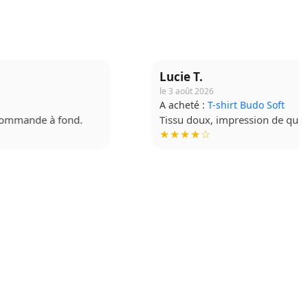
Lucie T.
le 3 août 2026
A acheté :
T-shirt Budo Soft
Tissu doux, impression de qualité. Très contente !
★★★★☆