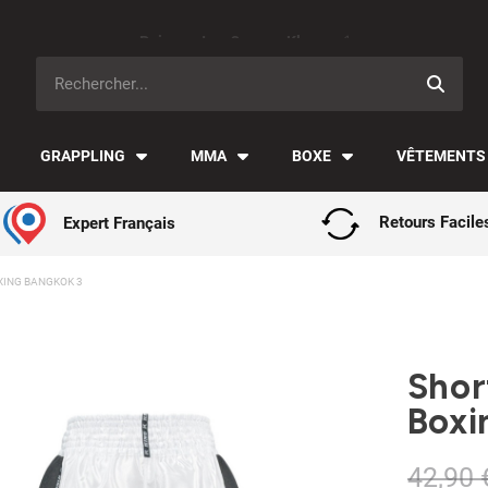
Paiement en 3x avec Klarna ✅
GRAPPLING
MMA
BOXE
VÊTEMENTS
Expert Français
Retours Facile
XING BANGKOK 3
Shor
Boxi
42,90 