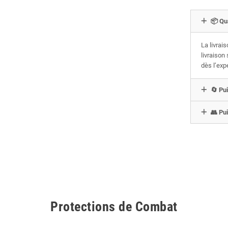
📦 Qu
La livrai
livraison
dès l’exp
🔄 Pui
👥 Pui
Protections de Combat