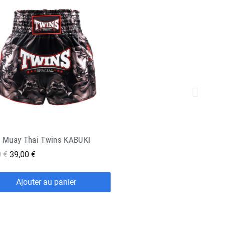
Short Muay Thaï King Pro Boxing Bangkok 2
 €
21,45 €
Ajouter au panier