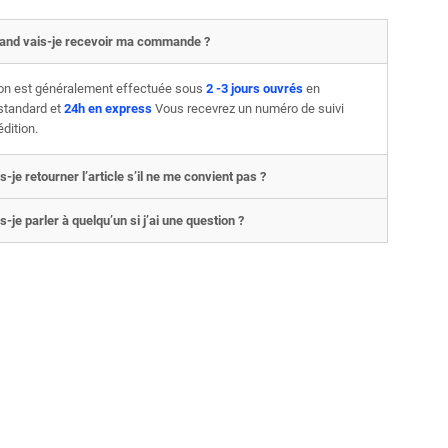
and vais-je recevoir ma commande ?
son est généralement effectuée sous
2 -3 jours ouvrés
en
 standard et
24h en express
Vous recevrez un numéro de suivi
édition.
s-je retourner l’article s’il ne me convient pas ?
s-je parler à quelqu’un si j’ai une question ?