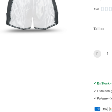



Avis
Tailles
✔︎ En Stock -
✔︎ Livraison 
✔︎
Paiement 