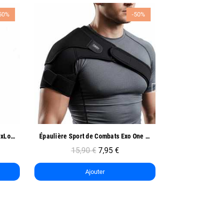
50%
-50%
Aperçu rapide
Ap
Épaulière Sport de Combats Exo One - Oben
Coudière de Compression Sport - Oben
9,90 €
4,95 €
12
Ajouter