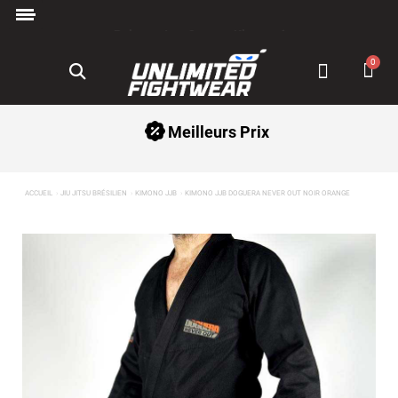
Paiement en 3x avec Klarna ✅
Meilleurs Prix
ACCUEIL
JIU JITSU BRÉSILIEN
KIMONO JJB
KIMONO JJB DOGUERA NEVER OUT NOIR ORANGE