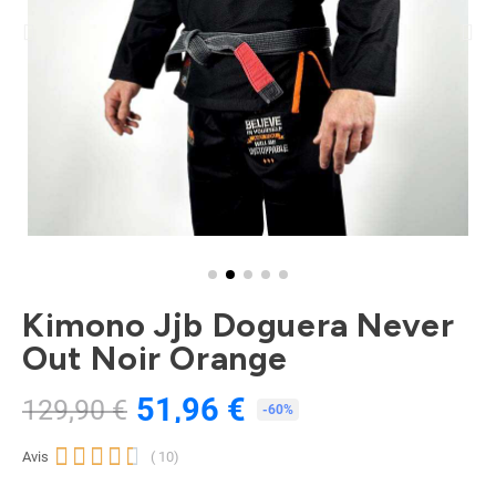
Kimono Jjb Doguera Never
Out Noir Orange
51,96 €
129,90 €
TTC
-60%





Avis
( 10)