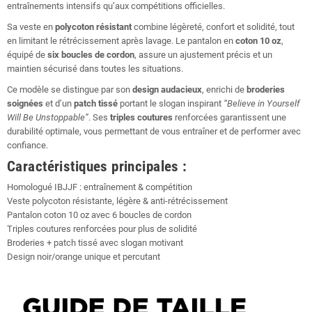
entraînements intensifs qu’aux compétitions officielles.
Sa veste en
polycoton résistant
combine légèreté, confort et solidité, tout
en limitant le rétrécissement après lavage. Le pantalon en
coton 10 oz
,
équipé de
six boucles de cordon
, assure un ajustement précis et un
maintien sécurisé dans toutes les situations.
Ce modèle se distingue par son
design audacieux
, enrichi de
broderies
soignées
et d’un
patch tissé
portant le slogan inspirant
“Believe in Yourself
Will Be Unstoppable”
. Ses
triples coutures
renforcées garantissent une
durabilité optimale, vous permettant de vous entraîner et de performer avec
confiance.
Caractéristiques principales :
Homologué IBJJF : entraînement & compétition
Veste polycoton résistante, légère & anti-rétrécissement
Pantalon coton 10 oz avec 6 boucles de cordon
Triples coutures renforcées pour plus de solidité
Broderies + patch tissé avec slogan motivant
Design noir/orange unique et percutant