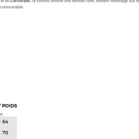
 et du
Corcovado
, ce kimono affirme une identité forte, rendant hommage aux ra
incontournable.