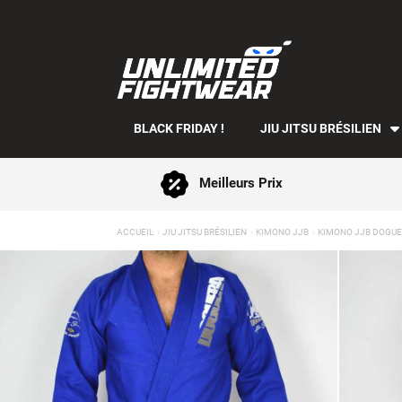
BLACK FRIDAY !
JIU JITSU BRÉSILIEN
Meilleurs Prix
ACCUEIL
JIU JITSU BRÉSILIEN
KIMONO JJB
KIMONO JJB DOGUER