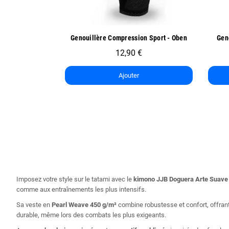
ide
Aperçu rapide
n Sport - Oben
Genoullière de Sport Exo One - Oben
14,90 €
7,45 €
Ajouter
Imposez votre style sur le tatami avec le
kimono JJB Doguera Arte Suave 
comme aux entraînements les plus intensifs.
Sa veste en
Pearl Weave 450 g/m²
combine robustesse et confort, offrant
durable, même lors des combats les plus exigeants.