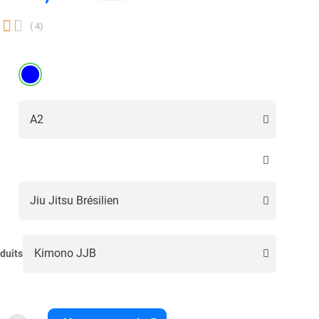


( 4)
duits