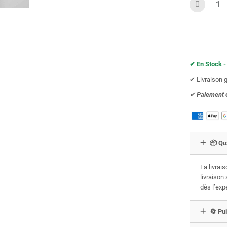
✔︎ En Stock -
✔︎ Livraison 
✔︎
Paiement 
📦 Qu
La livrai
livraison
dès l’exp
🔄 Pui