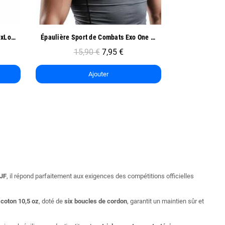
Aperçu rapide
Ap
Épaulière Sport de Combats Exo One - Oben
Coudière de Compression Sport - Oben
9,90 €
4,95 €
12
Ajouter
JF
, il répond parfaitement aux exigences des compétitions officielles
n
coton 10,5 oz
, doté de
six boucles de cordon
, garantit un maintien sûr et