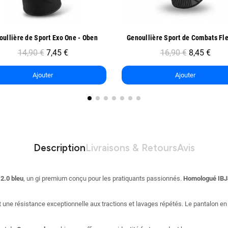
Aperçu rapide
Aperçu rapide
Genoullière Sport de Combats FlexLock - Oben
16,90 €
8,45 €
15,90 €
7,95 €
Ajouter
Ajouter
Description
Livraisons & Retours
Avis
2.0 bleu
, un gi premium conçu pour les pratiquants passionnés.
Homologué IBJ
 une résistance exceptionnelle aux tractions et lavages répétés. Le pantalon e