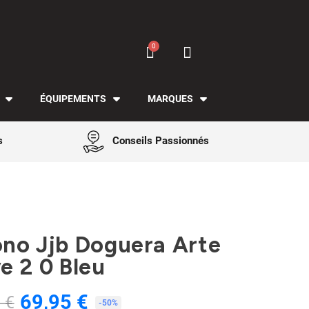
ÉQUIPEMENTS
MARQUES
s
Conseils Passionnés
no Jjb Doguera Arte
e 2 0 Bleu
69,95 €
 €
TTC
-50%