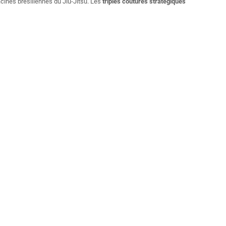
cines brésiliennes du Jiu-Jitsu. Les
triples coutures stratégiques