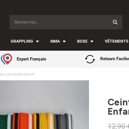
Paiement en 3x avec Klarna ✅
GRAPPLING
MMA
BOXE
VÊTEMENTS
Expert Français
Retours Facile
RES JJB DOGUERA ENFANT
Cein
Enfa
12,90 