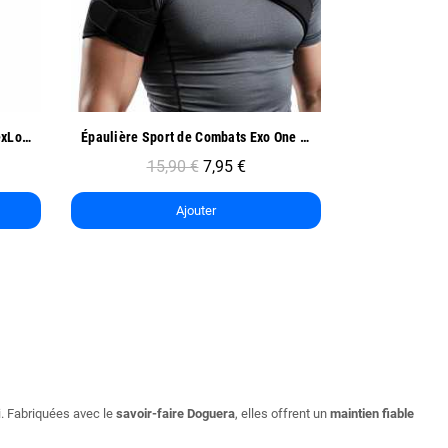
Aperçu rapide
Ap
Épaulière Sport de Combats Exo One - Oben
Coudière de Compression Sport - Oben
9,90 €
4,95 €
12
Ajouter
. Fabriquées avec le
savoir-faire Doguera
, elles offrent un
maintien fiable