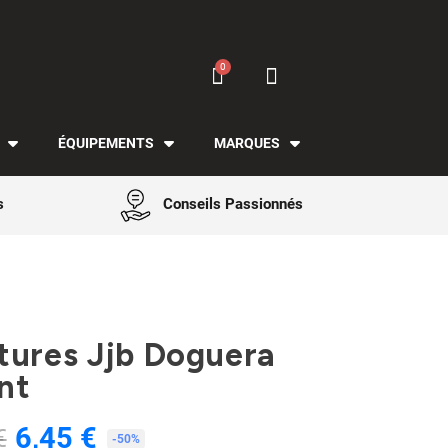
ÉQUIPEMENTS
MARQUES
s
Conseils Passionnés
tures Jjb Doguera
nt
6,45 €
€
TTC
-50%