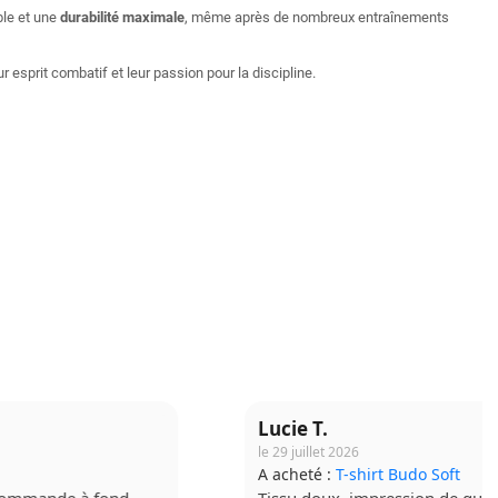
ble et une
durabilité maximale
, même après de nombreux entraînements
eur esprit combatif et leur passion pour la discipline.
Lucie T.
le 29 juillet 2026
A acheté :
T-shirt Budo Soft
Tissu doux, impression de qualité. Très contente !