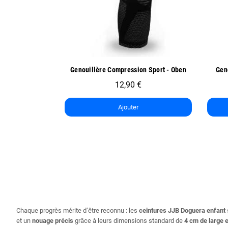
ide
Aperçu rapide
n Sport - Oben
Genoullière de Sport Exo One - Oben
14,90 €
7,45 €
Ajouter
Chaque progrès mérite d’être reconnu : les
ceintures JJB Doguera enfant
et un
nouage précis
grâce à leurs dimensions standard de
4 cm de large 