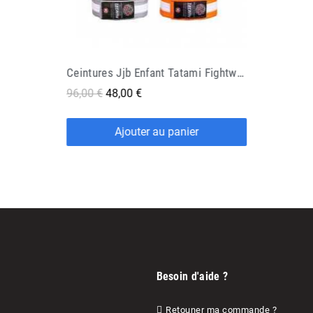
Ceintures Jjb Enfant Tatami Fightwear
96,00 €
48,00 €
Ajouter au panier
Besoin d'aide ?
Retouner ma commande ?