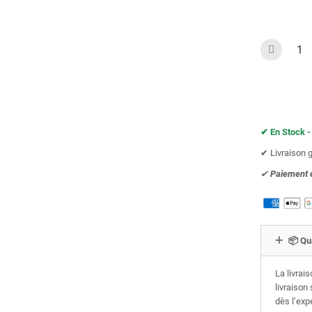
✔︎ En Stock -
✔︎ Livraison 
✔︎
Paiement 
📦 Qu
La livrai
livraison
dès l’exp