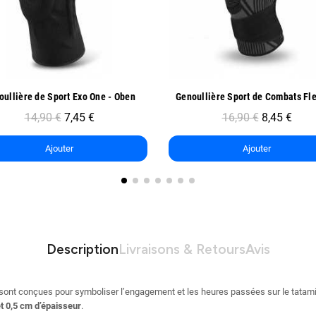
Aperçu rapide
Aperçu rapide
Genoullière Sport de Combats FlexLock - Oben
16,90 €
8,45 €
15,90 €
7,95 €
Ajouter
Ajouter
Description
Livraisons & Retours
Avis
sont conçues pour symboliser l’engagement et les heures passées sur le tatami
et 0,5 cm d’épaisseur
.