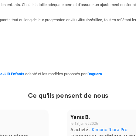
 des enfants. Choisir la taille adéquate permet d’assurer un ajustement conforta
uants tout au long de leur progression en
Jiu-Jitsu brésilien
, tout en reflétant l
re JJB Enfants
adapté et les modèles proposés par
Doguera
.
Ce qu'ils pensent de nous
Yanis B.
le 13 juillet 2026
A acheté :
Kimono Ibara Pro
Super coupe, qualité top. Je recommande à fond.