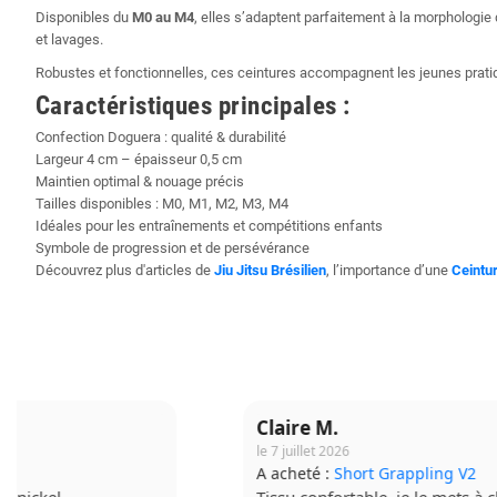
Disponibles du
M0 au M4
, elles s’adaptent parfaitement à la morphologie
et lavages.
Robustes et fonctionnelles, ces ceintures accompagnent les jeunes pratiq
Caractéristiques principales :
Confection Doguera : qualité & durabilité
Largeur 4 cm – épaisseur 0,5 cm
Maintien optimal & nouage précis
Tailles disponibles : M0, M1, M2, M3, M4
Idéales pour les entraînements et compétitions enfants
Symbole de progression et de persévérance
Découvrez plus d'articles de
Jiu Jitsu Brésilien
, l’importance d’une
Ceintu
Claire M.
le 7 juillet 2026
A acheté :
Short Grappling V2
Tissu confortable, je le mets à chaque séance.