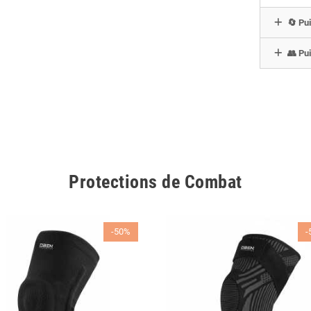
🔄 Pui
👥 Pui
Protections de Combat
-50%
-