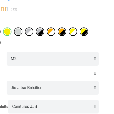


( 12)
duits