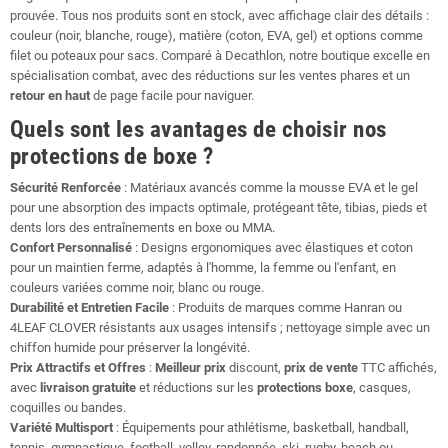
prouvée. Tous nos produits sont en stock, avec affichage clair des détails :
couleur (noir, blanche, rouge), matière (coton, EVA, gel) et options comme
filet ou poteaux pour sacs. Comparé à Decathlon, notre boutique excelle en
spécialisation combat, avec des réductions sur les ventes phares et un
retour en haut
de page facile pour naviguer.
Quels sont les avantages de choisir nos
protections de boxe ?
Sécurité Renforcée
: Matériaux avancés comme la mousse EVA et le gel
pour une absorption des impacts optimale, protégeant tête, tibias, pieds et
dents lors des entraînements en boxe ou MMA.
Confort Personnalisé
: Designs ergonomiques avec élastiques et coton
pour un maintien ferme, adaptés à l'homme, la femme ou l'enfant, en
couleurs variées comme noir, blanc ou rouge.
Durabilité et Entretien Facile
: Produits de marques comme Hanran ou
4LEAF CLOVER résistants aux usages intensifs ; nettoyage simple avec un
chiffon humide pour préserver la longévité.
Prix Attractifs et Offres
:
Meilleur prix
discount,
prix de vente
TTC affichés,
avec
livraison gratuite
et réductions sur les
protections boxe
, casques,
coquilles ou bandes.
Variété Multisport
: Équipements pour athlétisme, basketball, handball,
tennis, gymnastique, football, volley, randonnée, ski, rugby, beach ou