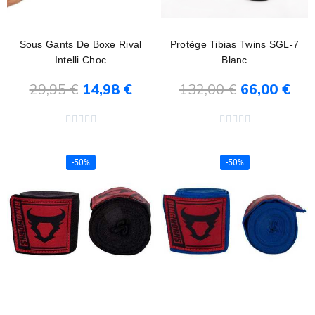
Sous Gants De Boxe Rival
Protège Tibias Twins SGL-7
Intelli Choc
Blanc
29,95 €
14,98 €
132,00 €
66,00 €
Ajouter au panier
Ajouter au panier










-50%
-50%