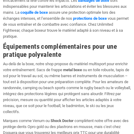
efficacement la tête contre les impacts. Les
bandages de boxe
sont
indispensables pour maintenir les articulations et éviter les blessures aux
mains. La
coquille de boxe
assure une protection optimale lors des
échanges intenses, et l’ensemble de nos
protections de boxe
vous permet
de vous entraîner et de combattre avec confiance. Chez Unlimited
Fightwear, chaque boxeur trouve le matériel adapté à son niveau et à sa
pratique.
Équipements complémentaires pour une
pratique polyvalente
Au-delà de la boxe, notre shop propose du matériel multisport pour enrichir
votre entraînement. Sacs de frappe
metal boxe
ou en toile robuste, tapis de
sol pour le travail au sol, ou même barres et instruments de musculation –
tout est à disposition pour une préparation complète. Pour les amateurs de
randonnée, camping ou beach sports comme le rugby beach ou le volleyball,
intégrez des protections légères qui protègent sans alourdir. Filtrez par
précision, mesure ou quantité pour afficher les articles adaptés à votre
niveau, que ce soit pour le football, le badminton, le ski ou les jeux
collectifs.
Marques comme Venum ou
Shock Doctor
complètent notre offre avec des
protège-dents Opro gold ou des plastrons en mousse, mais c'est chez
Doguera que vous trouverez les meilleurs prix TTC pour une durabilité