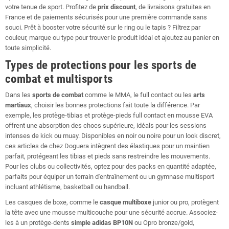
votre tenue de sport. Profitez de
prix discount
, de livraisons gratuites en
France et de paiements sécurisés pour une première commande sans
souci. Prêt à booster votre sécurité sur le ring ou le tapis ? Filtrez par
couleur, marque ou type pour trouver le produit idéal et ajoutez au panier en
toute simplicité.
Types de protections pour les sports de
combat et multisports
Dans les
sports de combat
comme le MMA, le full contact ou les
arts
martiaux
, choisir les bonnes protections fait toute la différence. Par
exemple, les protège-tibias et protège-pieds full contact en mousse EVA
offrent une absorption des chocs supérieure, idéals pour les sessions
intenses de kick ou muay. Disponibles en noir ou noire pour un look discret,
ces articles de chez Doguera intègrent des élastiques pour un maintien
parfait, protégeant les tibias et pieds sans restreindre les mouvements.
Pour les clubs ou collectivités, optez pour des packs en quantité adaptée,
parfaits pour équiper un terrain d'entraînement ou un gymnase multisport
incluant athlétisme, basketball ou handball.
Les casques de boxe, comme le
casque multiboxe
junior ou pro, protègent
la tête avec une mousse multicouche pour une sécurité accrue. Associez-
les à un protège-dents
simple adidas BP10N
ou Opro bronze/gold,