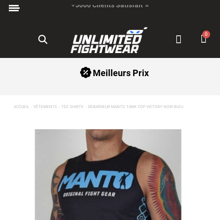
Paiement en 3x avec Klarna ✅
Meilleurs Prix
ACCUEIL
VÊTEMENTS
TEE SHIRTS
DEBARDEUR MANTO TANK TOP VICTORY NOIR BLEU