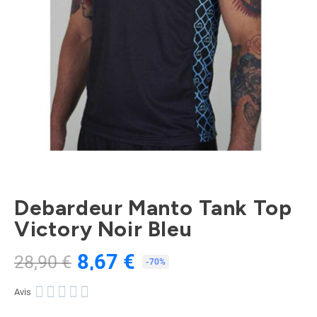
Debardeur Manto Tank Top
Victory Noir Bleu
8,67 €
28,90 €
TTC
-70%





Avis