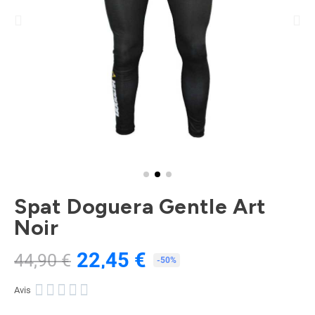
Spat Doguera Gentle Art
Noir
22,45 €
44,90 €
TTC
-50%





Avis