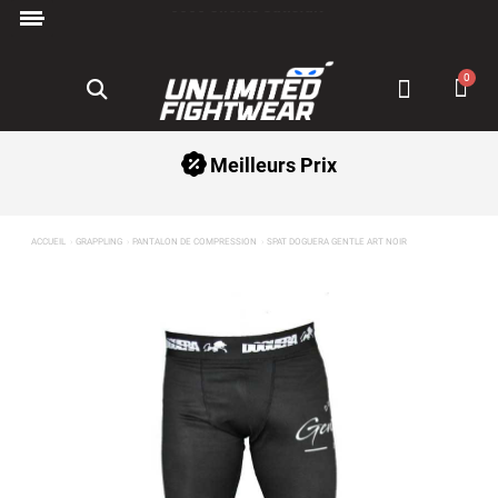
+5000 Clients Satisfait ⭐
Paiement en 3x avec Klarna ✅
Meilleurs Prix
ACCUEIL
GRAPPLING
PANTALON DE COMPRESSION
SPAT DOGUERA GENTLE ART NOIR