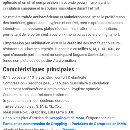
optimale
et un effet
compression « seconde peau »
, favorisant la
circulation sanguine et le soutien musculaire durant l’effort.
Sa matière
traitée antibactérienne et antimicrobienne
limite la prolifération
des bactéries, garantissant hygiène et confort, même après des sessions
intensives. Les
coutures plates
réduisent les frottements et irritations,
permettant de le porter seul, sous un kimono ou associé à un fightshort.
L’
impression par sublimation
assure la durabilité des motifs et couleurs,
résistants aux lavages répétés. Disponible en
tailles S, M, L, XL, XXL
, ce
spat s’associe parfaitement au
rashguard Doguera Gentle Art
pour une
tenue complète dédiée au
Jiu-Jitsu brésilien
.
Caractéristiques principales :
87 % polyester / 13 % spandex : confort & élasticité
Compression « seconde peau » : soutien musculaire & circulation
Traitement antibactérien & antimicrobien : hygiène optimale
Coutures plates : confort sans frottements
Impression sublimée : couleurs durables
Tailles disponibles : S, M, L, XL, XXL
Idéal pour No-Gi, grappling, Luta Livre & JJB
Découvrez plus d'articles de
Grappling
et de
MMA
, l’importance d’un
Pantalon de compression de Grappling
et
Pantalons de Compression MMA
adapté et les modèles proposés par
Doguera
.