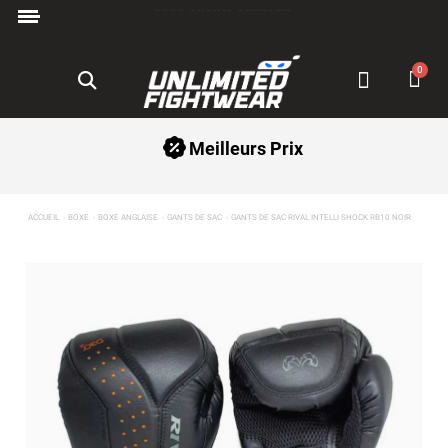
Paiement en 3x avec Klarna ✅
Meilleurs Prix
ACCUEIL
BOXE
BOXE ANGLAISE
GANTS DE SAC
GANTS DE SAC RIVAL INTELLI SHOCK RB10 NOIR