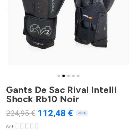
Gants De Sac Rival Intelli
Shock Rb10 Noir
112,48 €
224,95 €
TTC
-50%





Avis