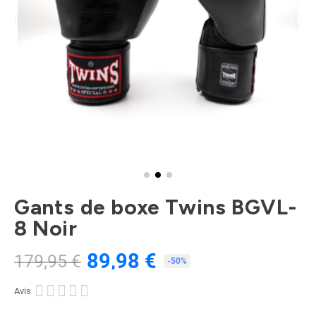
Gants de boxe Twins BGVL-
8 Noir
89,98 €
179,95 €
TTC
-50%





Avis