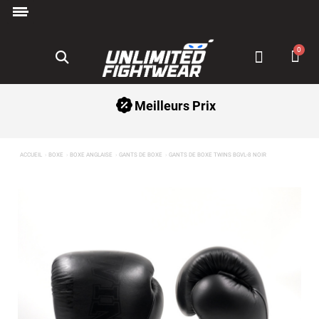
Paiement en 3x avec Klarna ✅
Meilleurs Prix
ACCUEIL
BOXE
BOXE ANGLAISE
GANTS DE BOXE
GANTS DE BOXE TWINS BGVL-8 NOIR