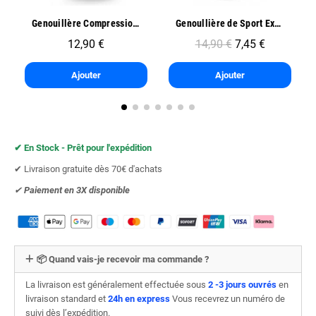
Aperçu rapide
Aperçu rapide
Genouillère Compression Sport - Oben
Genoullière de Sport Exo One - Oben
12,90 €
14,90 €
7,45 €
Ajouter
Ajouter
✔︎ En Stock - Prêt pour l'expédition
✔︎ Livraison gratuite dès 70€ d'achats
✔︎
Paiement en 3X
disponible
📦 Quand vais-je recevoir ma commande ?
La livraison est généralement effectuée sous
2 -3 jours ouvrés
en
livraison standard et
24h en express
Vous recevrez un numéro de
suivi dès l’expédition.