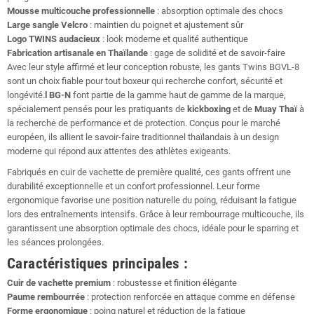
Mousse multicouche professionnelle
: absorption optimale des chocs
Large sangle Velcro
: maintien du poignet et ajustement sûr
Logo TWINS audacieux
: look moderne et qualité authentique
Fabrication artisanale en Thaïlande
: gage de solidité et de savoir-faire
Avec leur style affirmé et leur conception robuste, les gants Twins BGVL-8
sont un choix fiable pour tout boxeur qui recherche confort, sécurité et
longévité.
l BG-N
font partie de la gamme haut de gamme de la marque,
spécialement pensés pour les pratiquants de
kickboxing
et de
Muay Thaï
à
la recherche de performance et de protection. Conçus pour le marché
européen, ils allient le savoir-faire traditionnel thaïlandais à un design
moderne qui répond aux attentes des athlètes exigeants.
Fabriqués en cuir de vachette de première qualité, ces gants offrent une
durabilité exceptionnelle et un confort professionnel. Leur forme
ergonomique favorise une position naturelle du poing, réduisant la fatigue
lors des entraînements intensifs. Grâce à leur rembourrage multicouche, ils
garantissent une absorption optimale des chocs, idéale pour le sparring et
les séances prolongées.
Caractéristiques principales :
Cuir de vachette premium
: robustesse et finition élégante
Paume rembourrée
: protection renforcée en attaque comme en défense
Forme ergonomique
: poing naturel et réduction de la fatigue