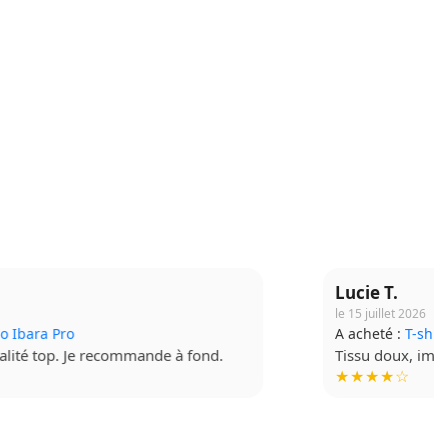
Lucie T.
le 15 juillet 2026
A acheté :
T-shirt Budo Soft
Tissu doux, impression de qualité. Très contente !
★★★★☆