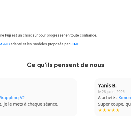
re Fuji
est un choix sûr pour progresser en toute confiance.
re JJB
adapté et les modèles proposés par
FUJI
.
Ce qu'ils pensent de nous
Yanis B.
le 28 juillet 2026
A acheté :
Kimono Ibara Pro
Super coupe, qualité top. Je recommande à fond.
★★★★★