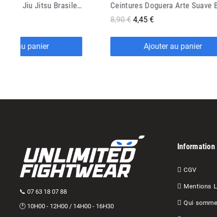
Ceintures Doguera Arte Suave Brasileira
Ceinture Hanran Geisha
€
21,90 €
10,95 €
outer au panier
Ajouter au panier
Information
CGV
Mentions 
📞 07 63 18 07 88
Qui somme
🕐 10H00 - 12H00 / 14H00 - 16H30