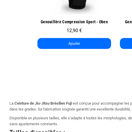
ide
Aperçu rapide
n Sport - Oben
Genoullière de Sport Exo One - Oben
14,90 €
7,45 €
Ajouter
La
Ceinture de Jiu-Jitsu Brésilien Fuji
est conçue pour accompagner les prat
dans les grades. Sa fabrication soignée garantit une excellente durabili
Disponible en plusieurs tailles, elle s’adapte à toutes les morphologies, 
sans ajustements constants.