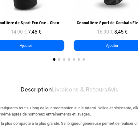
Aperçu rapide
Aperçu rapide
Genoullière Sport de Combats FlexLock - Oben
16,90 €
8,45 €
15,90 €
7,95 €
Ajouter
Ajouter
Description
Livraisons & Retours
Avis
iquants tout au long de leur progression sur le tatami. Solide et résistante, el
té, même après de nombreux entraînements et lavages.
de la plus compacte à la plus grande. Sa longueur généreuse permet de réaliser un