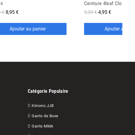
ture 4leaf Clover Company
Tatami Fightwear Ceintu
€
4,95 €
6,90 €
3,45 €
Ajouter au panier
Ajouter au pan
Catégorie Populaire
Kimono JJB
Gants de Boxe
Gants MMA