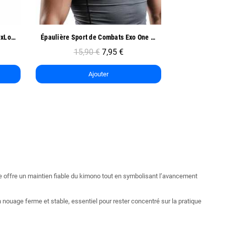
Aperçu rapide
Ap
Épaulière Sport de Combats Exo One - Oben
Coudière de Compression Sport - Oben
9,90 €
4,95 €
12
Ajouter
le offre un maintien fiable du kimono tout en symbolisant l’avancement
 nouage ferme et stable, essentiel pour rester concentré sur la pratique