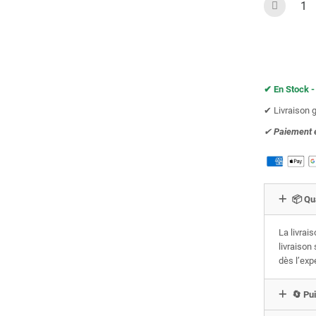
✔︎ En Stock -
✔︎ Livraison 
✔︎
Paiement 
📦 Qu
La livrai
livraison
dès l’exp
🔄 Pui