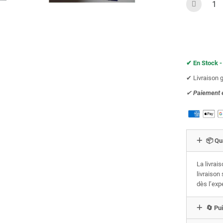
✔︎ En Stock -
✔︎ Livraison 
✔︎
Paiement 
📦 Qu
La livrai
livraison
dès l’exp
🔄 Pui