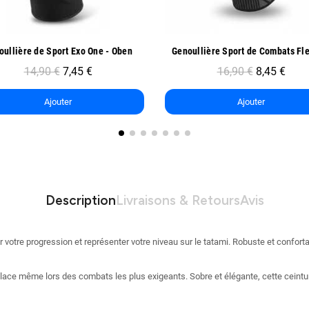
Aperçu rapide
Aperçu rapide
Genoullière Sport de Combats FlexLock - Oben
16,90 €
8,45 €
15,90 €
7,95 €
Ajouter
Ajouter
Description
Livraisons & Retours
Avis
otre progression et représenter votre niveau sur le tatami. Robuste et confortabl
 place même lors des combats les plus exigeants. Sobre et élégante, cette ceintu