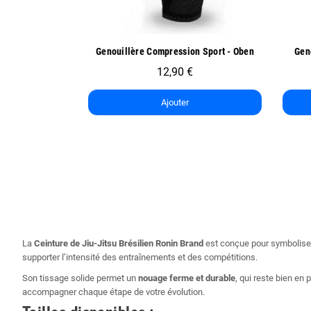
ide
Aperçu rapide
n Sport - Oben
Genoullière de Sport Exo One - Oben
14,90 €
7,45 €
Ajouter
La
Ceinture de Jiu-Jitsu Brésilien Ronin Brand
est conçue pour symboliser v
supporter l’intensité des entraînements et des compétitions.
Son tissage solide permet un
nouage ferme et durable
, qui reste bien en
accompagner chaque étape de votre évolution.