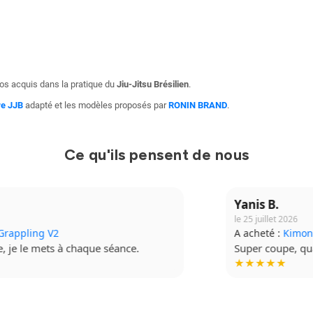
vos acquis dans la pratique du
Jiu-Jitsu Brésilien
.
re JJB
adapté et les modèles proposés par
RONIN BRAND
.
Ce qu'ils pensent de nous
Yanis B.
le 25 juillet 2026
A acheté :
Kimono Ibara Pro
Super coupe, qualité top. Je recommande à fond.
★★★★★