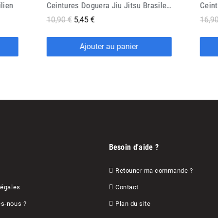
Ceintures Doguera Jiu Jitsu Brasileiro
Ceinture Jjb Competition Black Belt
hanr
16,90 €
11,83 €
17,90
Ajouter au panier
Besoin d'aide ?
Retouner ma commande ?
Légales
Contact
s-nous ?
Plan du site