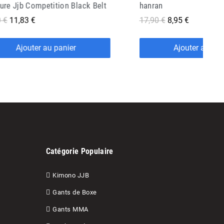
an
Ceinture Jjb Doguera Ar
 €
8,95 €
16,90 €
8,45 €
Ajouter au panier
Ajouter au pan
Catégorie Populaire
Kimono JJB
Gants de Boxe
Gants MMA