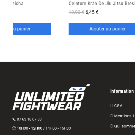
n De Jiu Jitsu Bresilien
 €
10,90 €
5,45 €
outer au panier
Ajouter au panier
Information
CGV
Mentions 
📞 07 63 18 07 88
Qui somme
🕐 10H00 - 12H00 / 14H00 - 16H30