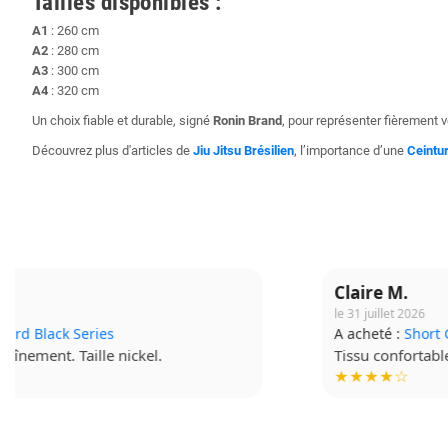
Tailles disponibles :
A1
: 260 cm
A2
: 280 cm
A3
: 300 cm
A4
: 320 cm
Un choix fiable et durable, signé
Ronin Brand
, pour représenter fièrement 
Découvrez plus d'articles de
Jiu Jitsu Brésilien
, l’importance d’une
Ceintu
Claire M.
le 31 juillet 2026
A acheté :
Short Grappling V2
Tissu confortable, je le mets à chaque séance.
★★★★☆