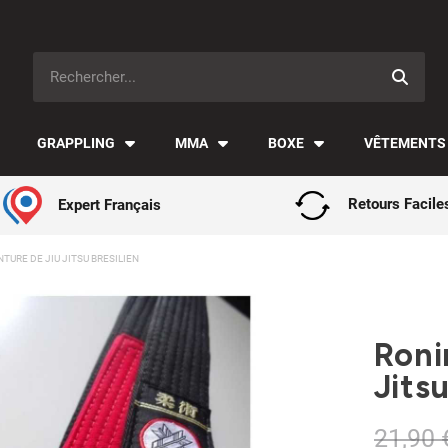
Paiement en 3x avec Klarna ✅
GRAPPLING
MMA
BOXE
VÊTEMENTS
Expert Français
Retours Facile
TURE DE JIU JITSU BRESILIEN
Roni
Jitsu
21,90 