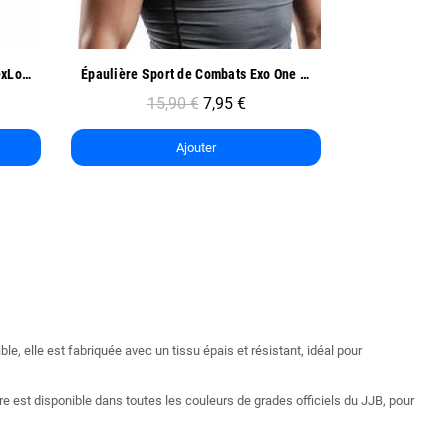
Aperçu rapide
Ap
Épaulière Sport de Combats Exo One - Oben
Coudière de Compression Sport - Oben
9,90 €
4,95 €
12
Ajouter
e, elle est fabriquée avec un tissu épais et résistant, idéal pour
re est disponible dans toutes les couleurs de grades officiels du JJB, pour