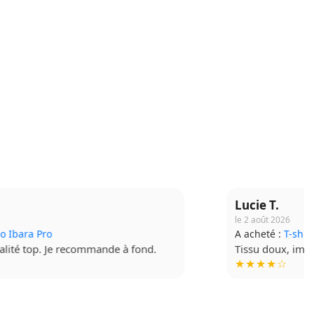
Lucie T.
le 2 août 2026
A acheté :
T-shirt Budo Soft
Tissu doux, impression de qualité. Très contente !
★★★★☆