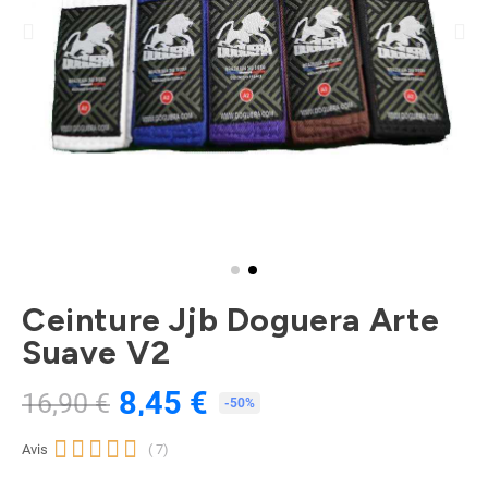
Ceinture Jjb Doguera Arte
Suave V2
8,45 €
16,90 €
TTC
-50%





Avis
( 7)