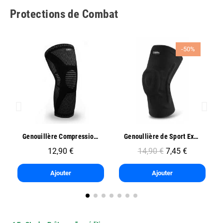
Protections de Combat
-50%
Aperçu rapide
Aperçu rapide
Genouillère Compression Sport - Oben
Genoullière de Sport Exo One - Oben
12,90 €
14,90 €
7,45 €
Ajouter
Ajouter