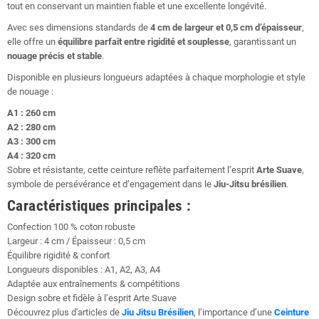
tout en conservant un maintien fiable et une excellente longévité.
Avec ses dimensions standards de
4 cm de largeur et 0,5 cm d’épaisseur
,
elle offre un
équilibre parfait entre rigidité et souplesse
, garantissant un
nouage précis et stable
.
Disponible en plusieurs longueurs adaptées à chaque morphologie et style
de nouage :
A1 : 260 cm
A2 : 280 cm
A3 : 300 cm
A4 : 320 cm
Sobre et résistante, cette ceinture reflète parfaitement l’esprit
Arte Suave
,
symbole de persévérance et d’engagement dans le
Jiu-Jitsu brésilien
.
Caractéristiques principales :
Confection 100 % coton robuste
Largeur : 4 cm / Épaisseur : 0,5 cm
Équilibre rigidité & confort
Longueurs disponibles : A1, A2, A3, A4
Adaptée aux entraînements & compétitions
Design sobre et fidèle à l’esprit Arte Suave
Découvrez plus d'articles de
Jiu Jitsu Brésilien
, l’importance d’une
Ceinture