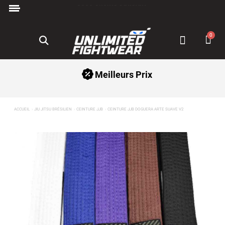
Paiement en 3x avec Klarna ✅
Meilleurs Prix
ACCUEIL
JIU JITSU BRÉSILIEN
CEINTURE JJB
CEINTURE JJB DOGUERA ARTE SUAVE V2