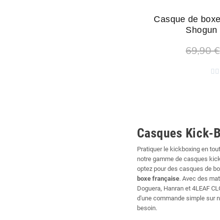
Casque de boxe
Shogun 
69,90 €
Ajouter 


Casques Kick-B
Pratiquer le kickboxing en to
notre gamme de casques kick-b
optez pour des casques de box
boxe française
. Avec des mat
Doguera, Hanran et 4LEAF CLOVE
d'une commande simple sur no
besoin.