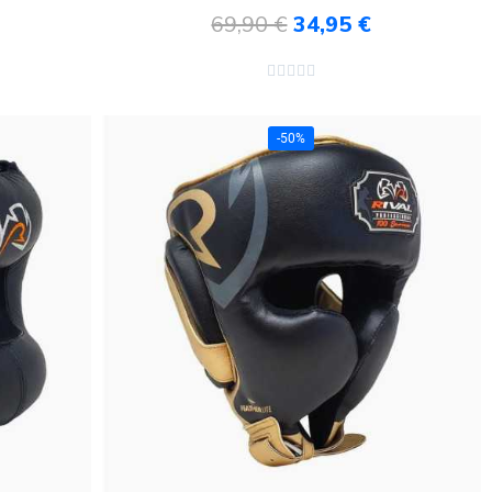
69,90 €
34,95 €
Ajouter au panier





-50%