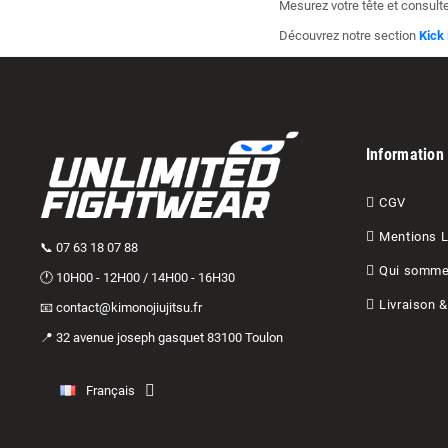
Mesurez votre tête et consult
Découvrez notre section
Kick
Information
CGV
Mentions 
📞 07 63 18 07 88
Qui somme
🕐 10H00 - 12H00 / 14H00 - 16H30
Livraison 
📧 contact@kimonojiujitsu.fr
📍 32 avenue joseph gasquet 83100 Toulon
Français