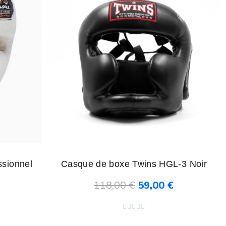
ssionnel
Casque de boxe Twins HGL-3 Noir
118,00 €
59,00 €
Ajouter au panier




