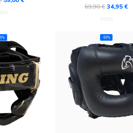
€
59,00 €
69,90 €
34,95 €
au panier
Ajouter au panier








50%
-50%