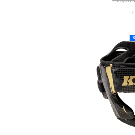
118,00 
Ajouter 


-