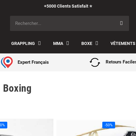
Paiement en 3x avec Klarna ✅
GRAPPLING
MMA
BOXE
VÊTEMENTS
Expert Français
Retours Facile
 Boxing
50%
-50%