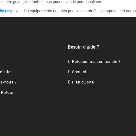
ez notre guide ; contactez-nous pour une aide personnalisée.
 Boxing
, avec des équipements adaptés pour vous entraîner, progresser et comba
Besoin d'aide ?
Retouner ma commande ?
Légales
Contact
s-nous ?
Plan du site
& Retour