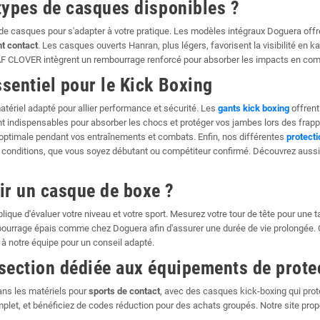
types de casques disponibles ?
e casques pour s'adapter à votre pratique. Les modèles intégraux Doguera offre
ht contact
. Les casques ouverts Hanran, plus légers, favorisent la visibilité en k
AF CLOVER intègrent un rembourrage renforcé pour absorber les impacts en c
sentiel pour le Kick Boxing
ériel adapté pour allier performance et sécurité. Les
gants kick boxing
offrent
t indispensables pour absorber les chocs et protéger vos jambes lors des frappes
optimale pendant vos entraînements et combats. Enfin, nos différentes
protecti
 conditions, que vous soyez débutant ou compétiteur confirmé. Découvrez aussi
r un casque de boxe ?
lique d'évaluer votre niveau et votre sport. Mesurez votre tour de tête pour une ta
ourrage épais comme chez Doguera afin d'assurer une durée de vie prolongée. C
 à notre équipe pour un conseil adapté.
 section dédiée aux équipements de prote
ans les matériels pour
sports de contact
, avec des casques kick-boxing qui prot
plet, et bénéficiez de codes réduction pour des achats groupés. Notre site pro