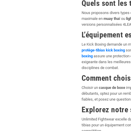
Quels sont les 
Nous proposons divers types d
maximale en
muay thaï
ou
lig
versions personnalisées 4LE
L’équipement es
Le Kick Boxing demande un mat
protège-tibias kick boxing
son
boxing
assure une protection 
exigeante dans les meilleures
disciplines de combat.
Comment choisi
Choisir un
casque de boxe
imp
débutants, optez pour un remb
fiables, et posez une question
Explorez notre
Unlimited Fightwear excelle d
tibias pour un équipement com
compétition.