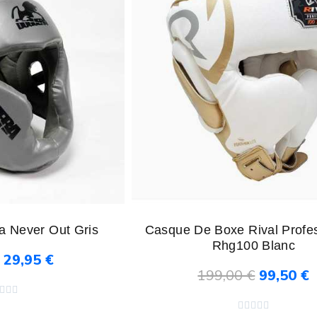
 Never Out Gris
Casque De Boxe Rival Profe
Rhg100 Blanc
29,95 €
199,00 €
99,50 €
au panier
Ajouter au panier







