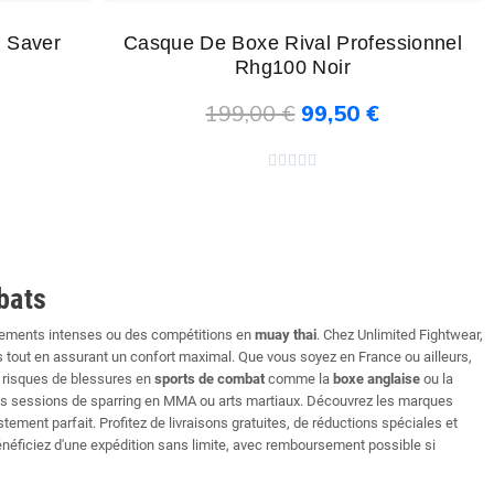
 Saver
Casque De Boxe Rival Professionnel
Rhg100 Noir
199,00 €
99,50 €
Ajouter au panier





bats
aînements intenses ou des compétitions en
muay thai
. Chez Unlimited Fightwear,
tout en assurant un confort maximal. Que vous soyez en France ou ailleurs,
s risques de blessures en
sports de combat
comme la
boxe anglaise
ou la
 des sessions de sparring en MMA ou arts martiaux. Découvrez les marques
ment parfait. Profitez de livraisons gratuites, de réductions spéciales et
bénéficiez d'une expédition sans limite, avec remboursement possible si