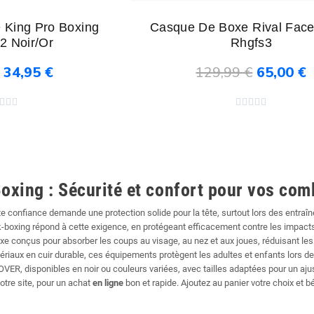
 King Pro Boxing
Casque De Boxe Rival Face
2 Noir/Or
Rhgfs3
34,95 €
129,99 €
65,00 €
au panier
Ajouter au panier








oxing : Sécurité et confort pour vos com
ute confiance demande une protection solide pour la tête, surtout lors des entr
oxing répond à cette exigence, en protégeant efficacement contre les impacts 
e conçus pour absorber les coups au visage, au nez et aux joues, réduisant le
ériaux en cuir durable, ces équipements protègent les adultes et enfants lors
R, disponibles en noir ou couleurs variées, avec tailles adaptées pour un ajuste
tre site, pour un achat
en ligne
bon et rapide. Ajoutez au panier votre choix et 