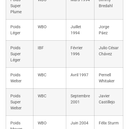
Super
Bredahl
Plume
Poids
WBO
Juillet
Jorge
Léger
1994
Páez
Poids
IBF
Février
Julio César
Super
1996
Chávez
Léger
Poids
WBC
Avril 1997
Pernell
Welter
Whitaker
Poids
WBC
Septembre
Javier
Super
2001
Castillejo
Welter
Poids
WBO
Juin 2004
Félix Sturm