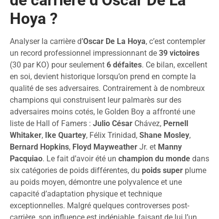
de carrière d’Oscar De La
Hoya ?
Analyser la carrière d’
Oscar De La Hoya
, c’est contempler
un record professionnel impressionnant de
39 victoires
(30 par KO) pour seulement
6 défaites
. Ce bilan, excellent
en soi, devient historique lorsqu’on prend en compte la
qualité de ses adversaires. Contrairement à de nombreux
champions qui construisent leur palmarès sur des
adversaires moins cotés, le Golden Boy a affronté une
liste de Hall of Famers :
Julio César
Chávez,
Pernell
Whitaker
,
Ike Quartey
, Félix Trinidad,
Shane Mosley
,
Bernard Hopkins
,
Floyd Mayweather
Jr. et
Manny
Pacquiao
. Le fait d’avoir été un
champion du monde
dans
six catégories de poids différentes, du
poids super
plume
au poids moyen, démontre une polyvalence et une
capacité d’adaptation physique et technique
exceptionnelles. Malgré quelques controverses post-
carrière, son influence est indéniable, faisant de lui l’un