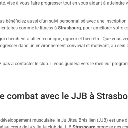
é, vise à vous faire progresser tout en vous aidant à atteindre v
ous bénéficiez aussi d’un suivi personnalisé avec une inscripti
émentaires comme le fitness à
Strasbourg
, pour améliorer votre c
qui cherchent à allier technique, rigueur et bien-être. Que vous v
 progresser dans un environnement convivial et motivant, au sein 
tez pas à contacter le club. Il vous guidera vers le meilleur progr
de combat avec le JJB à Strasb
 développement musculaire, le Ju Jitsu Brésilien (JJB) est une d
tué au cœur de la ville, le club de JJB
Strasbourg
propose des cour