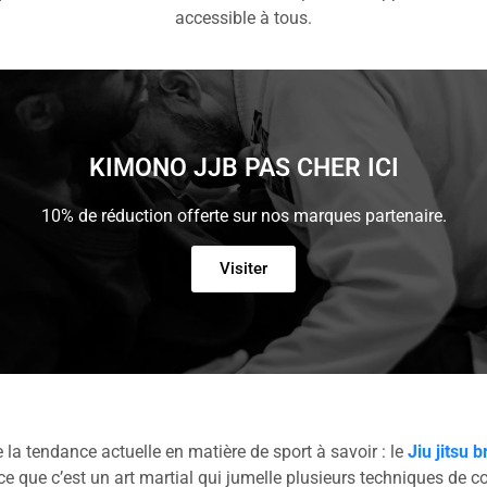
accessible à tous.
KIMONO JJB PAS CHER ICI
10% de réduction offerte sur nos marques partenaire.
Visiter
e la tendance actuelle en matière de sport à savoir : le
Jiu jitsu b
e que c’est un art martial qui jumelle plusieurs techniques de c