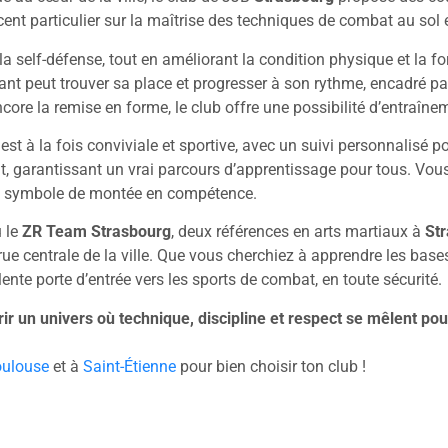
nt particulier sur la maîtrise des techniques de combat au sol et
la self-défense, tout en améliorant la condition physique et la 
uant peut trouver sa place et progresser à son rythme, encadré 
ncore la remise en forme, le club offre une possibilité d’entraîn
 est à la fois conviviale et sportive, avec un suivi personnalisé p
nt, garantissant un vrai parcours d’apprentissage pour tous. Vou
ue, symbole de montée en compétence.
 le
ZR Team Strasbourg
, deux références en arts martiaux à
St
ue centrale de la ville. Que vous cherchiez à apprendre les base
lente porte d’entrée vers les sports de combat, en toute sécurité.
rir un univers où technique, discipline et respect se mêlent pou
oulouse
et à
Saint-Étienne
pour bien choisir ton club !