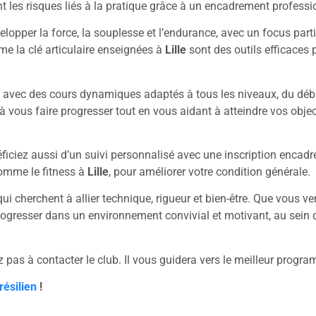
t les risques liés à la pratique grâce à un encadrement professi
lopper la force, la souplesse et l’endurance, avec un focus part
e la clé articulaire enseignées à
Lille
sont des outils efficaces p
l avec des cours dynamiques adaptés à tous les niveaux, du débu
 à vous faire progresser tout en vous aidant à atteindre vos obje
éficiez aussi d’un suivi personnalisé avec une inscription encad
omme le fitness à
Lille
, pour améliorer votre condition générale.
qui cherchent à allier technique, rigueur et bien-être. Que vous v
 progresser dans un environnement convivial et motivant, au sein 
tez pas à contacter le club. Il vous guidera vers le meilleur progr
résilien
!