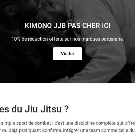
KIMONO JJB PAS CHER ICI
10% de réduction offerte sur nos marques partenaire.
Visiter
es du Jiu Jitsu ?
n simple sport de combat : c’est une discipline complète qui off
 ou déjà pratiquant confirmé, intégrer une team comme celle d