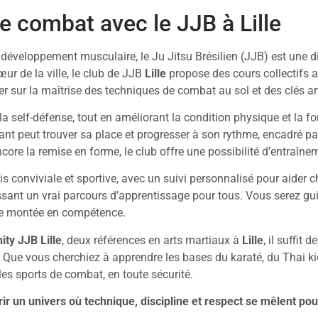
e combat avec le JJB à Lille
 développement musculaire, le Ju Jitsu Brésilien (JJB) est une d
œur de la ville, le club de JJB
Lille
propose des cours collectifs 
r sur la maîtrise des techniques de combat au sol et des clés art
la self-défense, tout en améliorant la condition physique et la 
uant peut trouver sa place et progresser à son rythme, encadré 
ncore la remise en forme, le club offre une possibilité d’entraîn
ois conviviale et sportive, avec un suivi personnalisé pour aider c
ssant un vrai parcours d’apprentissage pour tous. Vous serez gui
de montée en compétence.
nity JJB Lille
, deux références en arts martiaux à
Lille
, il suffit
. Que vous cherchiez à apprendre les bases du karaté, du Thai ki
 les sports de combat, en toute sécurité.
rir un univers où technique, discipline et respect se mêlent pou