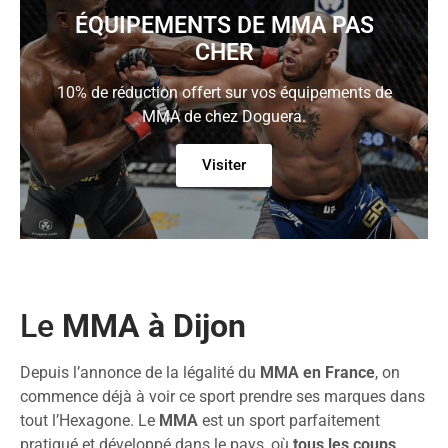
ÉQUIPEMENTS DE MMA PAS
CHER
10% de réduction offert sur vos équipements de
MMA de chez Doguera.
Visiter
Le
MMA à Dijon
Depuis l’annonce de la légalité du
MMA en France
, on
commence déjà à voir ce sport prendre ses marques dans
tout l’Hexagone. Le
MMA
est un sport parfaitement
pratiqué et développé dans le pays, où
tous les coups